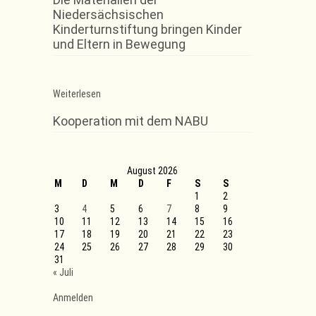
Niedersächsischen
Kinderturnstiftung bringen Kinder
und Eltern in Bewegung
:
Weiterlesen
Lehrgang
für
Kooperation mit dem NABU
die
Fortbildung
Übungsleiter/innen
C
August 2026
M
D
M
D
F
S
S
1
2
3
4
5
6
7
8
9
10
11
12
13
14
15
16
17
18
19
20
21
22
23
24
25
26
27
28
29
30
31
« Juli
Anmelden