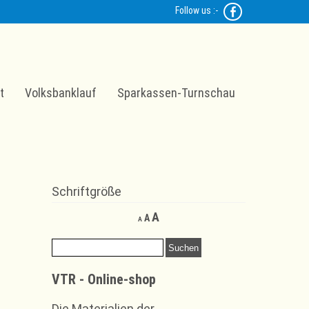
Follow us :-
t
Volksbanklauf
Sparkassen-Turnschau
Schriftgröße
Decrease
Reset
Increase
A
A
A
font
font
font
size.
size.
Suchen
size.
nach:
VTR - Online-shop
Die Materialien der