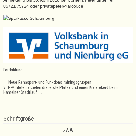
Anmeldung bis 30. April 2018 bei Cornelia Peter unter Tel.
05721/79724 oder privatepeter@arcor.de
Fortbildung
Post
←
Neue Rehasport- und Funktionstrainingsgruppen
VTR-Athleten erzielen drei erste Plätze und einen Kreisrekord beim
navigation
Hamelner Stadtlauf
→
Schriftgröße
Decrease
Reset
Increase
A
A
A
font
font
font
size.