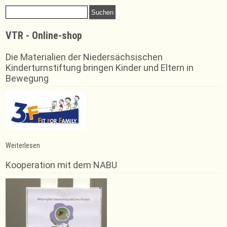
size.
Suchen
size.
nach:
VTR - Online-shop
Die Materialien der Niedersächsischen
Kinderturnstiftung bringen Kinder und Eltern in
Bewegung
:
Weiterlesen
Lehrgang
für
Kooperation mit dem NABU
Übungsleiter/innen