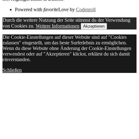
Powered with
favorite
Love
by
Codenroll
Durch die weitere Nutzung der Seite stimmst du der Verwendung
von Cookies zu.
Weitere Informationen
Akzeptieren
Die Cookie-Einstellungen auf dieser Website sind auf "Cookies
zulassen" eingestellt, um das beste Surferlebnis zu ermöglichen.
Wenn du diese Website ohne Änderung der Cookie-Einstellungen
verwendest oder auf "Akzeptieren" klickst, erklärst du sich damit
einverstanden.
Schließen