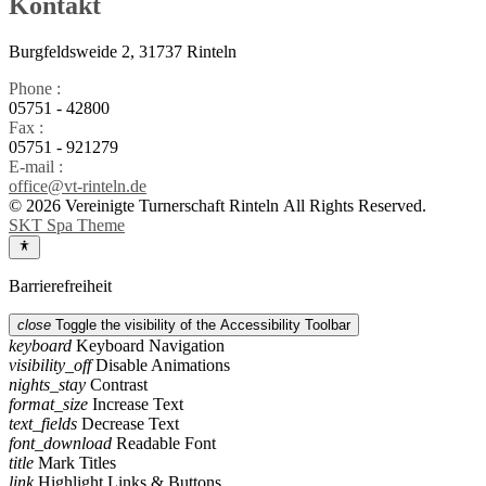
Kontakt
Burgfeldsweide 2, 31737 Rinteln
Phone :
05751 - 42800
Fax :
05751 - 921279
E-mail :
office@vt-rinteln.de
© 2026 Vereinigte Turnerschaft Rinteln All Rights Reserved.
SKT Spa Theme
Barrierefreiheit
close
Toggle the visibility of the Accessibility Toolbar
keyboard
Keyboard Navigation
visibility_off
Disable Animations
nights_stay
Contrast
format_size
Increase Text
text_fields
Decrease Text
font_download
Readable Font
title
Mark Titles
link
Highlight Links & Buttons