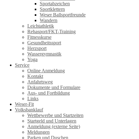
Sportabzeichen
Sportklettern
Weser Ballsportfreunde
Wandern
Leichtathletik
Rehasport/FKT-Training
Fitnesskurse
Gesundheitssport
Herzsport
Wassergymnastik
Yoga
Service
Online Anmeldung
Kontakt
Anfahrtsweg
Dokumente und Formulare
Aus- und Fortbildung
Links
Weser-Fit
Volksbanklauf
Wettbewerbe und Startzeiten
Startgeld und Unterlagen
Anmeldung (externe Seite)
Meldungen
Parken und Duschen