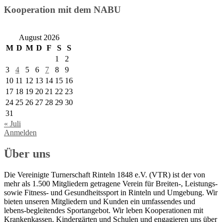
Kooperation mit dem NABU
August 2026
M
D
M
D
F
S
S
1
2
3
4
5
6
7
8
9
10
11
12
13
14
15
16
17
18
19
20
21
22
23
24
25
26
27
28
29
30
31
« Juli
Anmelden
Über uns
Die Vereinigte Turnerschaft Rinteln 1848 e.V. (VTR) ist der von
mehr als 1.500 Mitgliedern getragene Verein für Breiten-, Leistungs-
sowie Fitness- und Gesundheitssport in Rinteln und Umgebung. Wir
bieten unseren Mitgliedern und Kunden ein umfassendes und
lebens-begleitendes Sportangebot. Wir leben Kooperationen mit
Krankenkassen, Kindergärten und Schulen und engagieren uns über