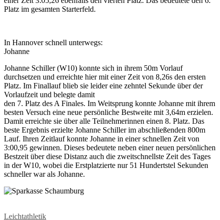
einer Zeit 3:05,26 ebenfalls den vierten Platz. Das bedeutete den 6.
Platz im gesamten Starterfeld.
In Hannover schnell unterwegs:
Johanne
Johanne Schiller (W10) konnte sich in ihrem 50m Vorlauf
durchsetzen und erreichte hier mit einer Zeit von 8,26s den ersten
Platz. Im Finallauf blieb sie leider eine zehntel Sekunde über der
Vorlaufzeit und belegte damit
den 7. Platz des A Finales. Im Weitsprung konnte Johanne mit ihrem
besten Versuch eine neue persönliche Bestweite mit 3,64m erzielen.
Damit erreichte sie über alle Teilnehmerinnen einen 8. Platz. Das
beste Ergebnis erzielte Johanne Schiller im abschließenden 800m
Lauf. Ihren Zeitlauf konnte Johanne in einer schnellen Zeit von
3:00,95 gewinnen. Dieses bedeutete neben einer neuen persönlichen
Bestzeit über diese Distanz auch die zweitschnellste Zeit des Tages
in der W10, wobei die Erstplatzierte nur 51 Hundertstel Sekunden
schneller war als Johanne.
Leichtathletik