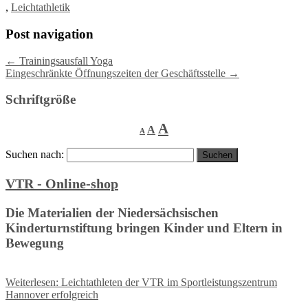
,
Leichtathletik
Post navigation
←
Trainingsausfall Yoga
Eingeschränkte Öffnungszeiten der Geschäftsstelle
→
Schriftgröße
Decrease
Reset
Increase
A
A
A
font
font
size.
font
size.
Suchen nach:
size.
VTR - Online-shop
Die Materialien der Niedersächsischen
Kinderturnstiftung bringen Kinder und Eltern in
Bewegung
Weiterlesen
: Leichtathleten der VTR im Sportleistungszentrum
Hannover erfolgreich