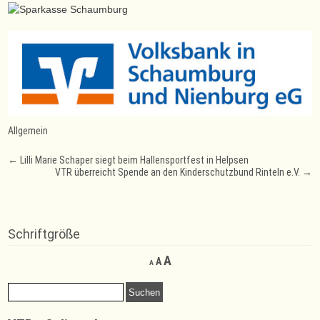
Allgemein
Post
←
Lilli Marie Schaper siegt beim Hallensportfest in Helpsen
VTR überreicht Spende an den Kinderschutzbund Rinteln e.V.
→
navigation
Schriftgröße
Decrease
Reset
Increase
A
A
A
font
font
font
size.
size.
Suchen
size.
nach: