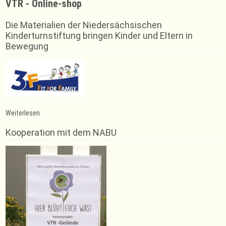
VTR - Online-shop
Die Materialien der Niedersächsischen
Kinderturnstiftung bringen Kinder und Eltern in
Bewegung
:
Weiterlesen
Mannschaft
des
Kooperation mit dem NABU
Jahres
2014