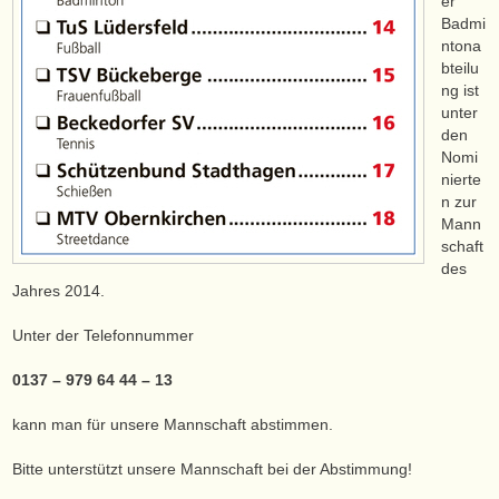
er
Badmi
ntona
bteilu
ng ist
unter
den
Nomi
nierte
n zur
Mann
schaft
des
Jahres 2014.
Unter der Telefonnummer
0137 – 979 64 44 – 13
kann man für unsere Mannschaft abstimmen.
Bitte unterstützt unsere Mannschaft bei der Abstimmung!