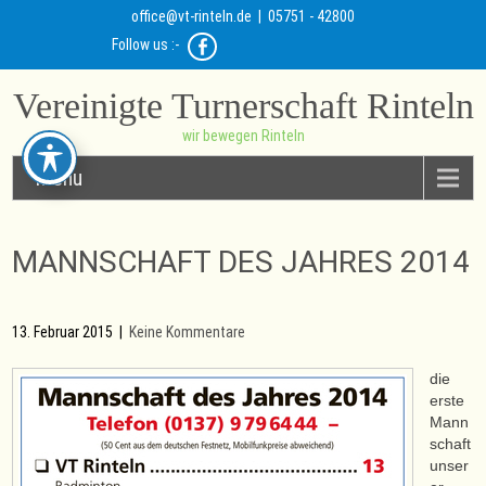
office@vt-rinteln.de
| 05751 - 42800
Follow us :-
Vereinigte Turnerschaft Rinteln
wir bewegen Rinteln
Menu
MANNSCHAFT DES JAHRES 2014
13. Februar 2015
|
Keine Kommentare
die
erste
Mann
schaft
unser