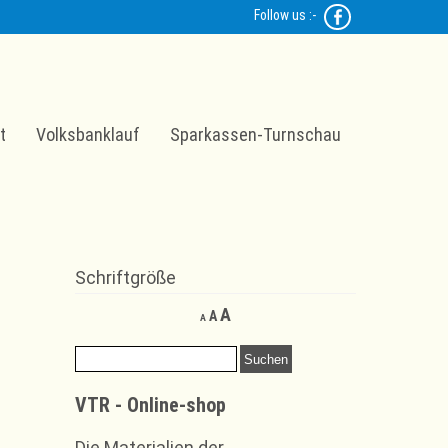
Follow us :-
t
Volksbanklauf
Sparkassen-Turnschau
Schriftgröße
Decrease
Reset
Increase
A
A
A
font
font
font
size.
size.
Suchen
size.
nach:
VTR - Online-shop
Die Materialien der