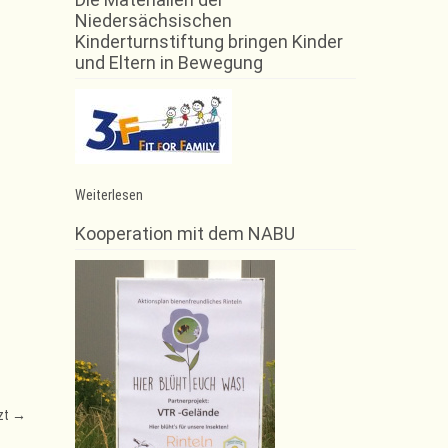
Niedersächsischen
Kinderturnstiftung bringen Kinder
und Eltern in Bewegung
:
Weiterlesen
Modern
Dance
Kooperation mit dem NABU
–
noch
freie
Plätze
tzt
→