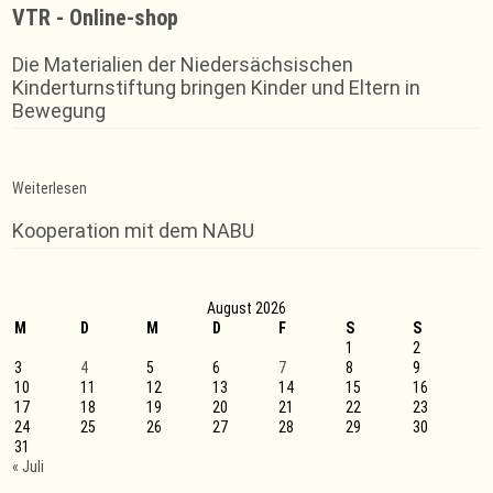
VTR - Online-shop
Die Materialien der Niedersächsischen
Kinderturnstiftung bringen Kinder und Eltern in
Bewegung
:
Weiterlesen
Monat
der
Kooperation mit dem NABU
Bewegung
August 2026
M
D
M
D
F
S
S
1
2
3
4
5
6
7
8
9
10
11
12
13
14
15
16
17
18
19
20
21
22
23
24
25
26
27
28
29
30
31
« Juli