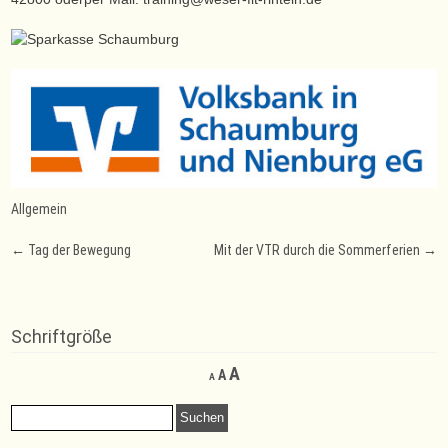
Allgemein
Post
←
Tag der Bewegung
Mit der VTR durch die Sommerferien
→
navigation
Schriftgröße
Decrease
Reset
Increase
A
A
A
font
font
font
size.
size.
Suchen
size.
nach: