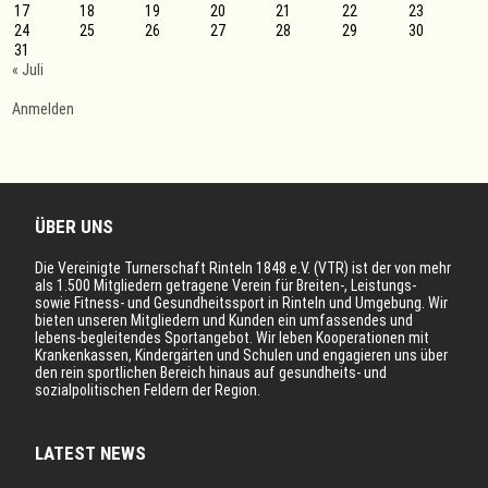
17
18
19
20
21
22
23
24
25
26
27
28
29
30
31
« Juli
Anmelden
ÜBER UNS
Die Vereinigte Turnerschaft Rinteln 1848 e.V. (VTR) ist der von mehr
als 1.500 Mitgliedern getragene Verein für Breiten-, Leistungs-
sowie Fitness- und Gesundheitssport in Rinteln und Umgebung. Wir
bieten unseren Mitgliedern und Kunden ein umfassendes und
lebens-begleitendes Sportangebot. Wir leben Kooperationen mit
Krankenkassen, Kindergärten und Schulen und engagieren uns über
den rein sportlichen Bereich hinaus auf gesundheits- und
sozialpolitischen Feldern der Region.
LATEST NEWS