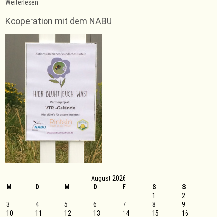
:
Weiterlesen
Neue
Trainingszeit
Kooperation mit dem NABU
der
Leichtathleten
August 2026
M
D
M
D
F
S
S
1
2
3
4
5
6
7
8
9
10
11
12
13
14
15
16