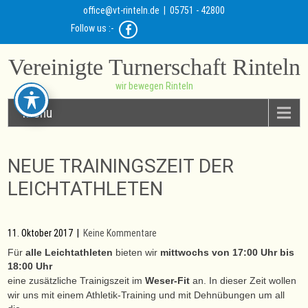
office@vt-rinteln.de
| 05751 - 42800
Follow us :-
Vereinigte Turnerschaft Rinteln
wir bewegen Rinteln
Menu
NEUE TRAININGSZEIT DER
LEICHTATHLETEN
11. Oktober 2017
|
Keine Kommentare
Für
alle Leichtathleten
bieten wir
m
ittwochs von 17:00 Uhr bis
18:00 Uhr
eine zusätzliche Trainigszeit im
Weser-Fit
an. In dieser Zeit wollen
wir uns mit einem Athletik-Training und mit Dehnübungen um all