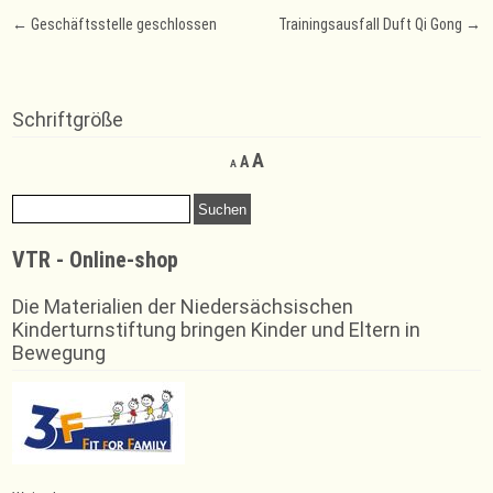
Post
←
Geschäftsstelle geschlossen
Trainingsausfall Duft Qi Gong
→
navigation
Schriftgröße
Decrease
Reset
Increase
A
A
A
font
font
font
size.
size.
Suchen
size.
nach:
VTR - Online-shop
Die Materialien der Niedersächsischen
Kinderturnstiftung bringen Kinder und Eltern in
Bewegung