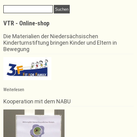
font
size.
size.
Suchen
size.
nach:
VTR - Online-shop
Die Materialien der Niedersächsischen
Kinderturnstiftung bringen Kinder und Eltern in
Bewegung
:
Weiterlesen
Neuer
Kurs
Kooperation mit dem NABU
ZUMBA
–
noch
Plätze
frei!