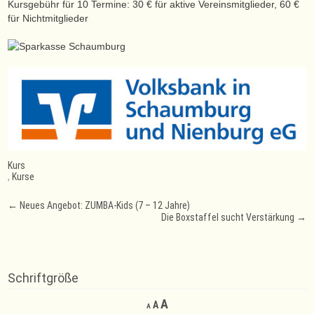
Kursgebühr für 10 Termine: 30 € für aktive Vereinsmitglieder, 60 €
für Nichtmitglieder
Kurs
,
Kurse
Post
←
Neues Angebot: ZUMBA-Kids (7 – 12 Jahre)
Die Boxstaffel sucht Verstärkung
→
navigation
Schriftgröße
Decrease
Reset
Increase
A
A
A
font
font