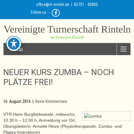
office@vt-rinteln.de
| 05751 - 42800
Follow us :-
Vereinigte Turnerschaft Rinteln
wir bewegen Rinteln
Menu
NEUER KURS ZUMBA – NOCH
PLÄTZE FREI!
16. August 2016
|
Keine Kommentare
VTR-Heim Burgfeldsweide, mittwochs,
10.30 h – 12.00 h, Anmeldung vor Ort;
Übungsleiterin: Annette Hinze (Physiotherapeutin, Zumba- und
Pilates-Instruktorin)