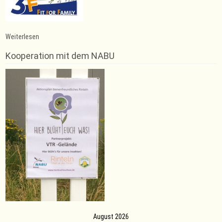
:
Weiterlesen
Neues
Thema:
Kooperation mit dem NABU
Knochenmark-
waschen-
Qi
Gong
August 2026