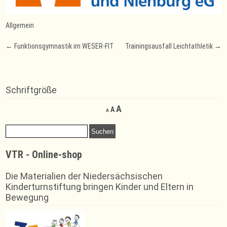
Allgemein
Post
←
Funktionsgymnastik im WESER-FIT
Trainingsausfall Leichtathletik
→
navigation
Schriftgröße
Decrease
Reset
Increase
A
A
A
font
font
font
size.
size.
Suchen
size.
nach:
VTR - Online-shop
Die Materialien der Niedersächsischen
Kinderturnstiftung bringen Kinder und Eltern in
Bewegung