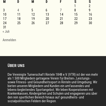
M
D
M
D
F
S
S
1
2
3
4
5
6
7
8
9
10
11
12
13
14
15
16
17
18
19
20
21
22
23
24
25
26
27
28
29
30
31
« Juli
Anmelden
ÜBER UNS
Die Vereinigte Turnerschaft Rinteln 1848 e.V. (VTR) ist der von mehr
als 1.500 Mitgliedern getragene Verein für Breiten-, Leistungs-
sowie Fitness- und Gesundheitssport in Rinteln und Umgebung. Wir
bieten unseren Mitgliedern und Kunden ein umfassendes und
lebens-begleitendes Sportangebot. Wir leben Kooperationen mit
Krankenkassen, Kindergärten und Schulen und engagieren uns über
den rein sportlichen Bereich hinaus auf gesundheits- und
sozialpolitischen Feldern der Region.