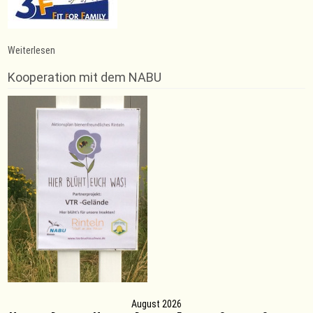
:
Weiterlesen
Outdoor-
Angebote
Kooperation mit dem NABU
starten
August 2026