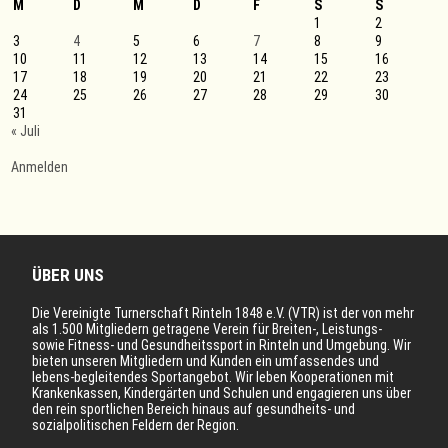
M
D
M
D
F
S
S
1
2
3
4
5
6
7
8
9
10
11
12
13
14
15
16
17
18
19
20
21
22
23
24
25
26
27
28
29
30
31
« Juli
Anmelden
ÜBER UNS
Die Vereinigte Turnerschaft Rinteln 1848 e.V. (VTR) ist der von mehr
als 1.500 Mitgliedern getragene Verein für Breiten-, Leistungs-
sowie Fitness- und Gesundheitssport in Rinteln und Umgebung. Wir
bieten unseren Mitgliedern und Kunden ein umfassendes und
lebens-begleitendes Sportangebot. Wir leben Kooperationen mit
Krankenkassen, Kindergärten und Schulen und engagieren uns über
den rein sportlichen Bereich hinaus auf gesundheits- und
sozialpolitischen Feldern der Region.