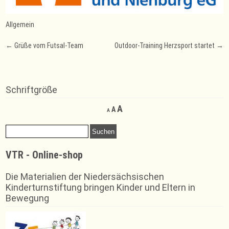
Allgemein
Post
←
Grüße vom Futsal-Team
Outdoor-Training Herzsport startet
→
navigation
Schriftgröße
Decrease
Reset
Increase
A
A
A
font
font
font
size.
size.
Suchen
size.
nach:
VTR - Online-shop
Die Materialien der Niedersächsischen
Kinderturnstiftung bringen Kinder und Eltern in
Bewegung