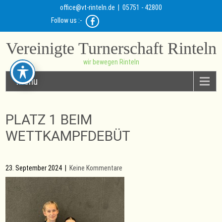
office@vt-rinteln.de
| 05751 - 42800
Follow us :-
Vereinigte Turnerschaft Rinteln
wir bewegen Rinteln
Menu
PLATZ 1 BEIM
WETTKAMPFDEBÜT
23. September 2024
|
Keine Kommentare