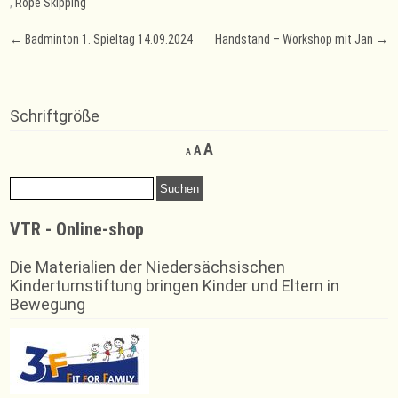
,
Rope Skipping
Post
←
Badminton 1. Spieltag 14.09.2024
Handstand – Workshop mit Jan
→
navigation
Schriftgröße
Decrease
Reset
Increase
A
A
A
font
font
font
size.
size.
Suchen
size.
nach:
VTR - Online-shop
Die Materialien der Niedersächsischen
Kinderturnstiftung bringen Kinder und Eltern in
Bewegung