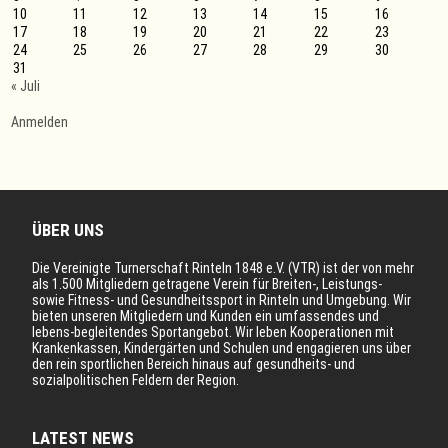
10
11
12
13
14
15
16
17
18
19
20
21
22
23
24
25
26
27
28
29
30
31
« Juli
Anmelden
ÜBER UNS
Die Vereinigte Turnerschaft Rinteln 1848 e.V. (VTR) ist der von mehr
als 1.500 Mitgliedern getragene Verein für Breiten-, Leistungs-
sowie Fitness- und Gesundheitssport in Rinteln und Umgebung. Wir
bieten unseren Mitgliedern und Kunden ein umfassendes und
lebens-begleitendes Sportangebot. Wir leben Kooperationen mit
Krankenkassen, Kindergärten und Schulen und engagieren uns über
den rein sportlichen Bereich hinaus auf gesundheits- und
sozialpolitischen Feldern der Region.
LATEST NEWS