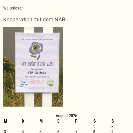
:
Weiterlesen
Platz
1
Kooperation mit dem NABU
beim
Wettkampfdebüt
August 2026
M
D
M
D
F
S
S
1
2
3
4
5
6
7
8
9