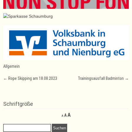
Allgemein
Post
←
Rope Skipping am 18.08.2023
Trainingsausfall Badminton
→
navigation
Schriftgröße
Decrease
Reset
Increase
A
A
A
font
font
font
size.
size.
Suchen
size.
nach: