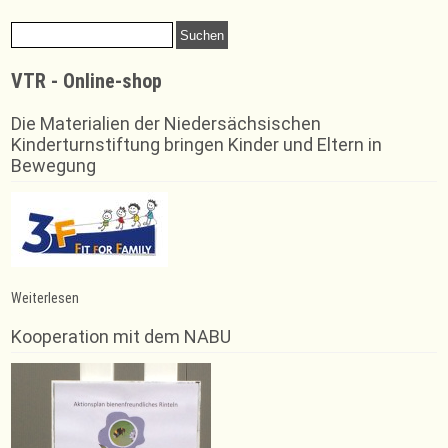
font
font
size.
size.
Suchen
size.
nach:
VTR - Online-shop
Die Materialien der Niedersächsischen
Kinderturnstiftung bringen Kinder und Eltern in
Bewegung
:
Weiterlesen
Qi
Gong
Kooperation mit dem NABU
auf
dem
Generationenplatz
am
Kapellenwall