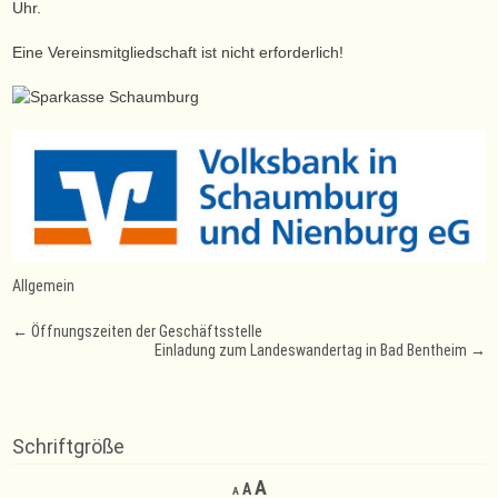
Uhr.
Eine Vereinsmitgliedschaft ist nicht erforderlich!
Allgemein
Post
←
Öffnungszeiten der Geschäftsstelle
Einladung zum Landeswandertag in Bad Bentheim
→
navigation
Schriftgröße
Decrease
Reset
Increase
A
A
A
font