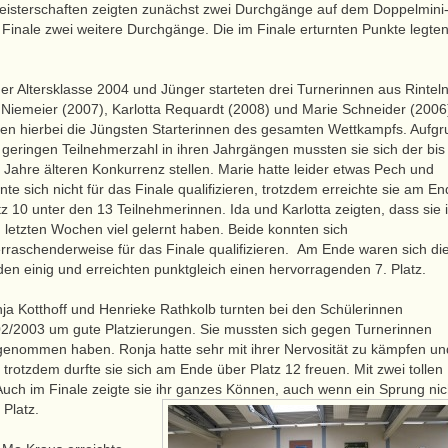
meisterschaften zeigten zunächst zwei Durchgänge auf dem Doppelmini
m Finale zwei weitere Durchgänge. Die im Finale erturnten Punkte legten
der Altersklasse 2004 u
nd Jünger starteten drei Turnerinnen aus Rinteln
 Niemeier (2007), Karlotta Requardt (2008) und Marie Schneider (2006
en hierbei die Jüngsten Starterinnen des gesamten Wettkampfs. Aufgr
 geringen Teilnehmerzahl in ihren Jahrgängen mussten sie sich der bis
r Jahre älteren Konkurrenz stellen. Marie hatte leider etwas Pech und
nte sich nicht für das Finale qualifizieren, trotzdem erreichte sie am E
tz 10 unter den 13 Teilnehmerinnen. Ida und Karlotta zeigten, dass sie 
 letzten Wochen viel gelernt haben. Beide konnten sich
rraschenderweise für das Finale qualifizieren. Am Ende waren sich di
den einig und erreichten punktgleich einen hervorragenden 7. Platz.
ja Kotthoff und Henrieke Rathkolb turnten bei den Schülerinnen
2/2003 um gute Platzierungen. Sie mussten sich gegen Turnerinnen
lgenommen haben. Ronja hatte sehr mit ihrer Nervosität zu kämpfen un
trotzdem durfte sie sich am Ende über Platz 12 freuen. Mit zwei tollen
 Auch im Finale zeigte sie ihr ganzes Können, auch wenn ein Sprung nic
 Platz.