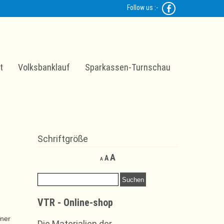
Follow us :-
t
Volksbanklauf
Sparkassen-Turnschau
Schriftgröße
Decrease
Reset
Increase
A
A
A
font
font
font
size.
size.
Suchen
size.
nach:
VTR - Online-shop
iner
Die Materialien der