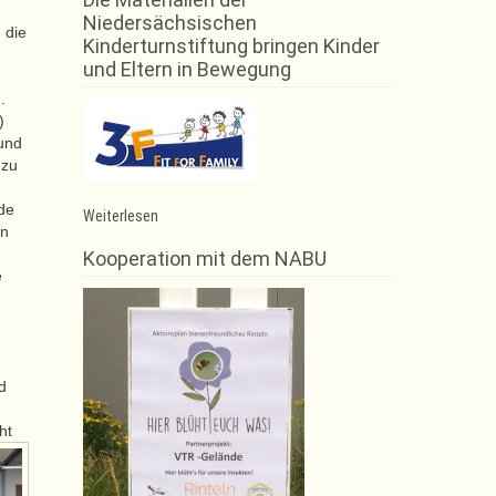
-
Niedersächsischen
 die
Kinderturnstiftung bringen Kinder
und Eltern in Bewegung
.
)
und
 zu
nde
:
Weiterlesen
in
Rintelner
Trampolinerinnen
Kooperation mit dem NABU
auch
e
auf
Landesebene
erfolgreich
d
ht