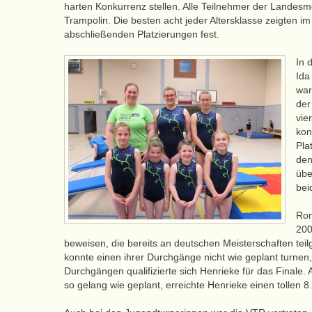
harten Konkurrenz stellen. Alle Teilnehmer der Landes
Trampolin. Die besten acht jeder Altersklasse zeigten i
abschließenden Platzierungen fest.
In 
Ida
war
der
vie
kon
Pla
den
übe
bei
Ron
200
beweisen, die bereits an deutschen Meisterschaften tei
konnte einen ihrer Durchgänge nicht wie geplant turnen, 
Durchgängen qualifizierte sich Henrieke für das Finale.
so gelang wie geplant, erreichte Henrieke einen tollen 8.