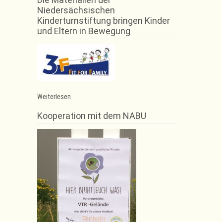
Niedersächsischen
Kinderturnstiftung bringen Kinder
und Eltern in Bewegung
:
Weiterlesen
Rope
Skipping
Kooperation mit dem NABU
–
Podestplatz
für
Phailin
Wöbbeking