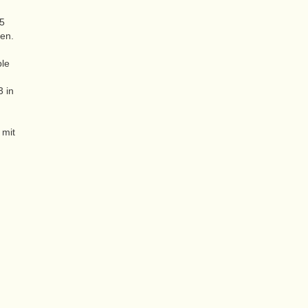
 5
gen.
ble
3 in
 mit