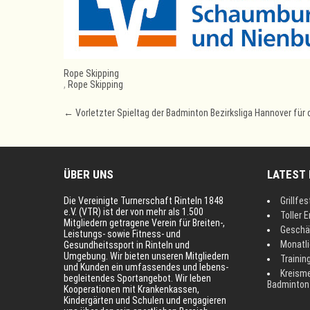
Rope Skipping
,
Rope Skipping
Post
←
Vorletzter Spieltag der Badminton Bezirksliga Hannover für 
navigation
ÜBER UNS
LATEST
Die Vereinigte Turnerschaft Rinteln 1848
Grillfes
e.V. (VTR) ist der von mehr als 1.500
Toller E
Mitgliedern getragene Verein für Breiten-,
Geschä
Leistungs- sowie Fitness- und
Monatl
Gesundheitssport in Rinteln und
Umgebung. Wir bieten unseren Mitgliedern
Trainin
und Kunden ein umfassendes und lebens-
Kreisme
begleitendes Sportangebot. Wir leben
Badminton
Kooperationen mit Krankenkassen,
Kindergärten und Schulen und engagieren