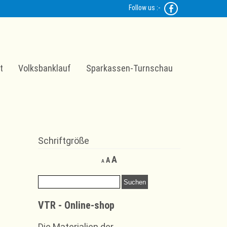
Follow us :-
t
Volksbanklauf
Sparkassen-Turnschau
Schriftgröße
Decrease
Reset
Increase
A
A
A
font
font
font
size.
size.
Suchen
size.
nach:
VTR - Online-shop
Die Materialien der