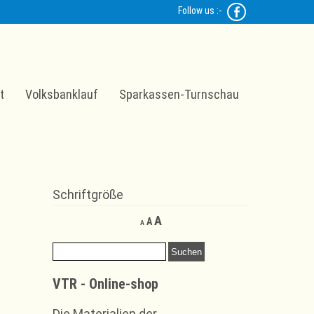
Follow us :-
t
Volksbanklauf
Sparkassen-Turnschau
Schriftgröße
Decrease
Reset
Increase
A
A
A
font
font
font
size.
size.
Suchen
size.
nach:
VTR - Online-shop
Die Materialien der