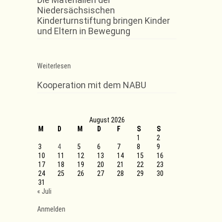
Niedersächsischen
Kinderturnstiftung bringen Kinder
und Eltern in Bewegung
:
Weiterlesen
Schaumburg
in
Kooperation mit dem NABU
Bewegung.
Sport
für
alle!
August 2026
M
D
M
D
F
S
S
1
2
3
4
5
6
7
8
9
10
11
12
13
14
15
16
17
18
19
20
21
22
23
24
25
26
27
28
29
30
31
« Juli
Anmelden