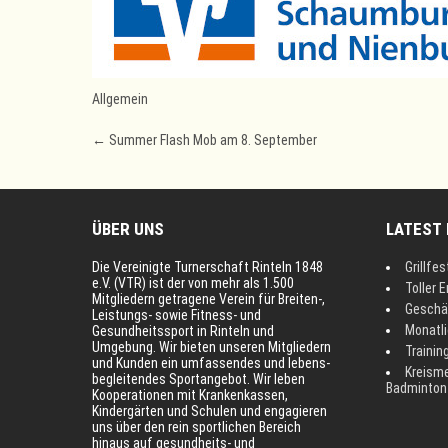
Allgemein
Post
←
Summer Flash Mob am 8. September
navigation
ÜBER UNS
LATEST
Die Vereinigte Turnerschaft Rinteln 1848
Grillfes
e.V. (VTR) ist der von mehr als 1.500
Toller E
Mitgliedern getragene Verein für Breiten-,
Geschä
Leistungs- sowie Fitness- und
Monatl
Gesundheitssport in Rinteln und
Umgebung. Wir bieten unseren Mitgliedern
Trainin
und Kunden ein umfassendes und lebens-
Kreisme
begleitendes Sportangebot. Wir leben
Badminton
Kooperationen mit Krankenkassen,
Kindergärten und Schulen und engagieren
uns über den rein sportlichen Bereich
hinaus auf gesundheits- und