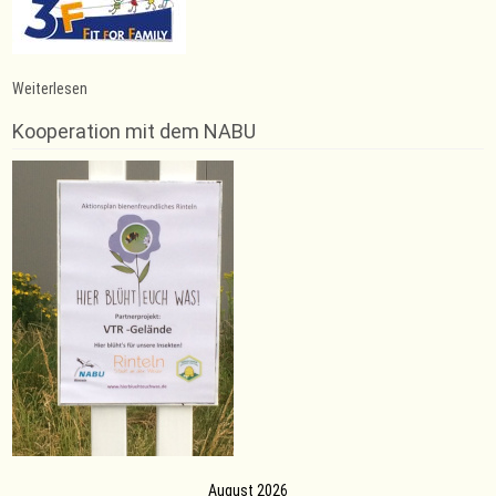
:
Weiterlesen
Schnupper-
Kurs
Kooperation mit dem NABU
Rope
Skipping
August 2026