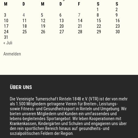
M
D
M
D
F
S
S
1
2
3
4
5
6
7
8
9
10
11
12
13
14
15
16
17
18
19
20
21
22
23
24
25
26
27
28
29
30
31
« Juli
Anmelden
ÜBER UNS
Die Vereinigte Turnerschaft Rinteln 1848 e.V. (VTR) ist der von mehr
als 1.500 Mitgliedern getragene Verein für Breiten-, Leistungs-
sowie Fitness- und Gesundheitssport in Rinteln und Umgebung. Wir
bieten unseren Mitgliedern und Kunden ein umfassendes und
lebens-begleitendes Sportangebot. Wir leben Kooperationen mit
Krankenkassen, Kindergärten und Schulen und engagieren uns über
den rein sportlichen Bereich hinaus auf gesundheits- und
sozialpolitischen Feldern der Region.