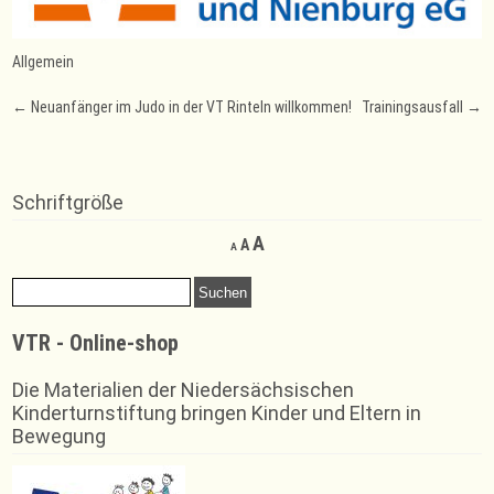
Allgemein
Post
←
Neuanfänger im Judo in der VT Rinteln willkommen!
Trainingsausfall
→
navigation
Schriftgröße
Decrease
Reset
Increase
A
A
A
font
font
font
size.
size.
Suchen
size.
nach:
VTR - Online-shop
Die Materialien der Niedersächsischen
Kinderturnstiftung bringen Kinder und Eltern in
Bewegung