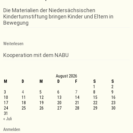
Die Materialien der Niedersächsischen
Kinderturnstiftung bringen Kinder und Eltern in
Bewegung
:
Weiterlesen
Skigymnastik
startet
Kooperation mit dem NABU
im
Januar
August 2026
M
D
M
D
F
S
S
1
2
3
4
5
6
7
8
9
10
11
12
13
14
15
16
17
18
19
20
21
22
23
24
25
26
27
28
29
30
31
« Juli
Anmelden