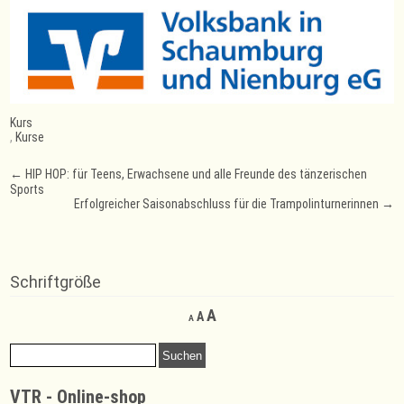
Kurs
,
Kurse
Post
←
HIP HOP: für Teens, Erwachsene und alle Freunde des tänzerischen
Sports
navigation
Erfolgreicher Saisonabschluss für die Trampolinturnerinnen
→
Schriftgröße
Decrease
Reset
Increase
A
A
A
font
font
font
size.
size.
Suchen
size.
nach:
VTR - Online-shop