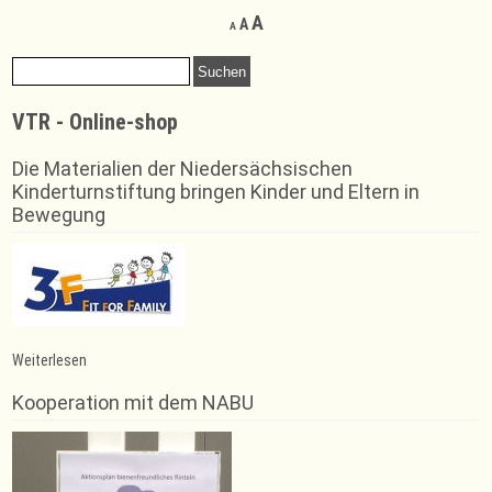
Decrease
Reset
Increase
A
A
A
font
font
font
size.
size.
Suchen
size.
nach:
VTR - Online-shop
Die Materialien der Niedersächsischen
Kinderturnstiftung bringen Kinder und Eltern in
Bewegung
:
Weiterlesen
Sportparty
2026
Kooperation mit dem NABU