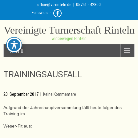
office@vt-rinteln.de
| 05751 - 42800
Follow us :-
Vereinigte Turnerschaft Rinteln
wir bewegen Rinteln
Menu
TRAININGSAUSFALL
20. September 2017
|
Keine Kommentare
Aufgrund der Jahreshauptversammlung fällt heute folgendes
Training im
Weser-Fit aus: