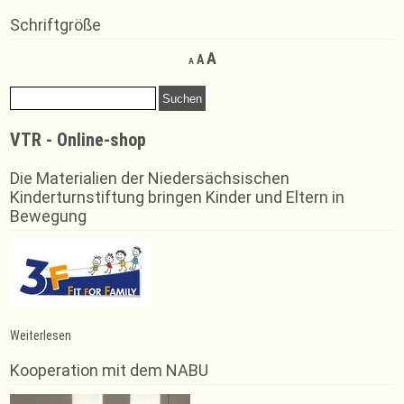
Schriftgröße
Decrease
Reset
Increase
A
A
A
font
font
font
size.
size.
Suchen
size.
nach:
VTR - Online-shop
Die Materialien der Niedersächsischen
Kinderturnstiftung bringen Kinder und Eltern in
Bewegung
:
Weiterlesen
Trainingsausfall
Kooperation mit dem NABU