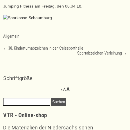
Jumping Fitness am Freitag, den 06.04.18.
Allgemein
Post
←
38. Kinderturnabzeichen in der Kreissporthalle
Sportabzeichen-Verleihung
→
navigation
Schriftgröße
Decrease
Reset
Increase
A
A
A
font
font
font
size.
size.
Suchen
size.
nach:
VTR - Online-shop
Die Materialien der Niedersächsischen