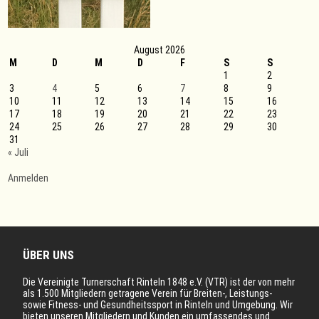
August 2026
M
D
M
D
F
S
S
1
2
3
4
5
6
7
8
9
10
11
12
13
14
15
16
17
18
19
20
21
22
23
24
25
26
27
28
29
30
31
« Juli
Anmelden
ÜBER UNS
Die Vereinigte Turnerschaft Rinteln 1848 e.V. (VTR) ist der von mehr
als 1.500 Mitgliedern getragene Verein für Breiten-, Leistungs-
sowie Fitness- und Gesundheitssport in Rinteln und Umgebung. Wir
bieten unseren Mitgliedern und Kunden ein umfassendes und