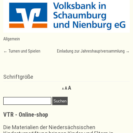
Allgemein
Post
←
Turnen und Spielen
Einladung zur Jahreshauptversammlung
→
navigation
Schriftgröße
Decrease
Reset
Increase
A
A
A
font
font
font
size.
size.
Suchen
size.
nach:
VTR - Online-shop
Die Materialien der Niedersächsischen