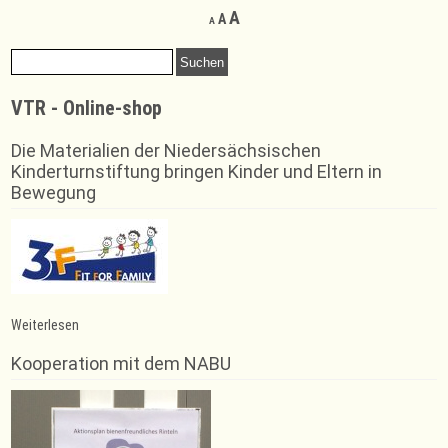
Decrease
Reset
Increase
A
A
A
font
font
font
size.
size.
Suchen
size.
nach:
VTR - Online-shop
Die Materialien der Niedersächsischen
Kinderturnstiftung bringen Kinder und Eltern in
Bewegung
:
Weiterlesen
Trainingsausfall
Jumping
Kooperation mit dem NABU
Fitness