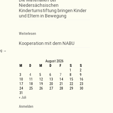
Niedersächsischen
Kinderturnstiftung bringen Kinder
und Eltern in Bewegung
:
Weiterlesen
Trainingsausfall
Leichtathletik
Kooperation mit dem NABU
ng
→
August 2026
M
D
M
D
F
S
S
1
2
3
4
5
6
7
8
9
10
11
12
13
14
15
16
17
18
19
20
21
22
23
24
25
26
27
28
29
30
31
« Juli
Anmelden