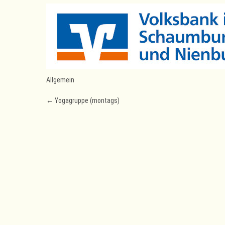
Allgemein
Post
←
Yogagruppe (montags)
navigation