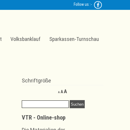
Follow us :-
t
Volksbanklauf
Sparkassen-Turnschau
Schriftgröße
Decrease
Reset
Increase
A
A
A
font
font
font
size.
size.
Suchen
size.
nach:
VTR - Online-shop
Die Materialien der