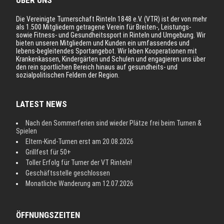
ÜBER UNS
Die Vereinigte Turnerschaft Rinteln 1848 e.V. (VTR) ist der von mehr
als 1.500 Mitgliedern getragene Verein für Breiten-, Leistungs-
sowie Fitness- und Gesundheitssport in Rinteln und Umgebung. Wir
bieten unseren Mitgliedern und Kunden ein umfassendes und
lebens-begleitendes Sportangebot. Wir leben Kooperationen mit
Krankenkassen, Kindergärten und Schulen und engagieren uns über
den rein sportlichen Bereich hinaus auf gesundheits- und
sozialpolitischen Feldern der Region.
LATEST NEWS
Nach den Sommerferien sind wieder Plätze frei beim Turnen &
Spielen
Eltern-Kind-Turnen erst am 20.08.2026
Grillfest für 50+
Toller Erfolg für Turner der VT Rinteln!
Geschäftsstelle geschlossen
Monatliche Wanderung am 12.07.2026
ÖFFNUNGSZEITEN