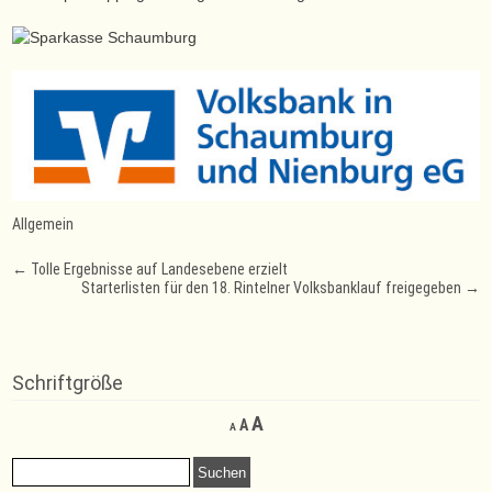
Allgemein
Post
←
Tolle Ergebnisse auf Landesebene erzielt
Starterlisten für den 18. Rintelner Volksbanklauf freigegeben
→
navigation
Schriftgröße
Decrease
Reset
Increase
A
A
A
font
font
font
size.
size.
Suchen
size.
nach: