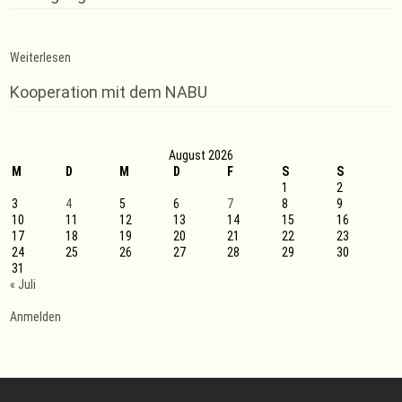
:
Weiterlesen
Trainingsausfall
Trampolin
Kooperation mit dem NABU
August 2026
M
D
M
D
F
S
S
1
2
3
4
5
6
7
8
9
10
11
12
13
14
15
16
17
18
19
20
21
22
23
24
25
26
27
28
29
30
31
« Juli
Anmelden