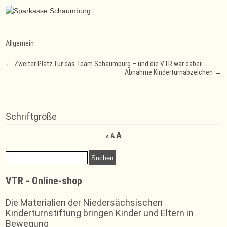
Allgemein
Post
←
Zweiter Platz für das Team Schaumburg – und die VTR war dabei!
Abnahme Kinderturnabzeichen
→
navigation
Schriftgröße
Decrease
Reset
Increase
A
A
A
font
font
font
size.
size.
Suchen
size.
nach:
VTR - Online-shop
Die Materialien der Niedersächsischen
Kinderturnstiftung bringen Kinder und Eltern in
Bewegung