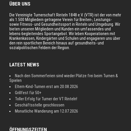
ÜBER UNS
Die Vereinigte Turnerschaft Rinteln 1848 e.V. (VTR) ist der von mehr
als 1.500 Mitgliedern getragene Verein für Breiten-, Leistungs-
sowie Fitness- und Gesundheitssport in Rinteln und Umgebung. Wir
bieten unseren Mitgliedern und Kunden ein umfassendes und
lebens-begleitendes Sportangebot. Wir leben Kooperationen mit
Krankenkassen, Kindergärten und Schulen und engagieren uns über
den rein sportlichen Bereich hinaus auf gesundheits- und
sozialpolitischen Feldern der Region.
LATEST NEWS
Nach den Sommerferien sind wieder Plätze frei beim Turnen &
Spielen
Eltern-Kind-Turnen erst am 20.08.2026
Grillfest für 50+
Toller Erfolg für Turner der VT Rinteln!
Geschäftsstelle geschlossen
Monatliche Wanderung am 12.07.2026
ÖFFNUNGSZEITEN