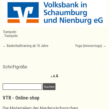
Trampolin
,
Trampolin
Post
←
Basketballtraining ab 10 Jahre
Yoga (donnerstags)
→
navigation
Schriftgröße
Decrease
Reset
Increase
A
A
A
font
font
font
size.
size.
Suchen
size.
nach:
VTR - Online-shop
Die Materialien der Niedersächsischen