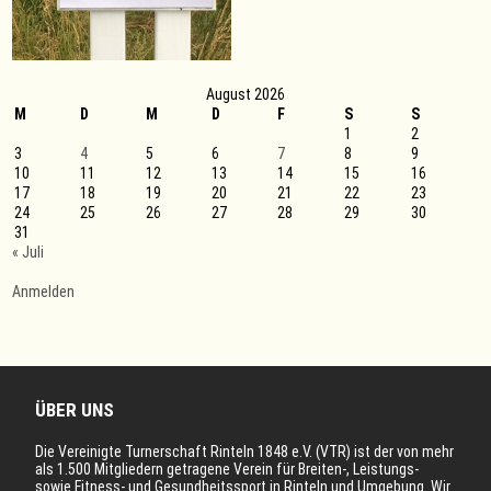
August 2026
M
D
M
D
F
S
S
1
2
3
4
5
6
7
8
9
10
11
12
13
14
15
16
17
18
19
20
21
22
23
24
25
26
27
28
29
30
31
« Juli
Anmelden
ÜBER UNS
Die Vereinigte Turnerschaft Rinteln 1848 e.V. (VTR) ist der von mehr
als 1.500 Mitgliedern getragene Verein für Breiten-, Leistungs-
sowie Fitness- und Gesundheitssport in Rinteln und Umgebung. Wir