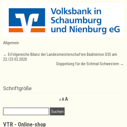
Allgemein
Post
←
Erfolgereiche Bilanz der Landesmeisterschaften Badminton O35 am
22./23.02.2020
navigation
Doppelsieg für die Schmal-Schwestern
→
Schriftgröße
Decrease
Reset
Increase
A
A
A
font
font
font
size.
size.
Suchen
size.
nach:
VTR - Online-shop