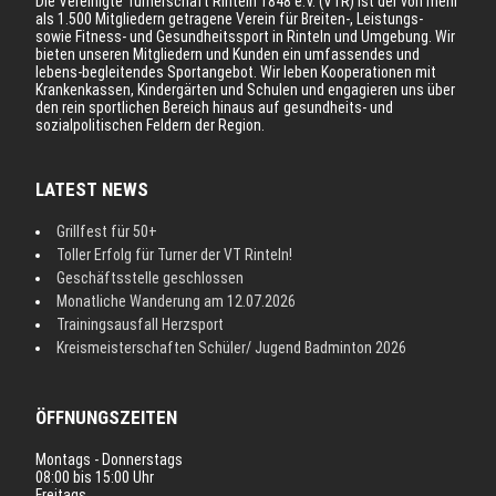
Die Vereinigte Turnerschaft Rinteln 1848 e.V. (VTR) ist der von mehr
als 1.500 Mitgliedern getragene Verein für Breiten-, Leistungs-
sowie Fitness- und Gesundheitssport in Rinteln und Umgebung. Wir
bieten unseren Mitgliedern und Kunden ein umfassendes und
lebens-begleitendes Sportangebot. Wir leben Kooperationen mit
Krankenkassen, Kindergärten und Schulen und engagieren uns über
den rein sportlichen Bereich hinaus auf gesundheits- und
sozialpolitischen Feldern der Region.
LATEST NEWS
Grillfest für 50+
Toller Erfolg für Turner der VT Rinteln!
Geschäftsstelle geschlossen
Monatliche Wanderung am 12.07.2026
Trainingsausfall Herzsport
Kreismeisterschaften Schüler/ Jugend Badminton 2026
ÖFFNUNGSZEITEN
Montags - Donnerstags
08:00 bis 15:00 Uhr
Freitags