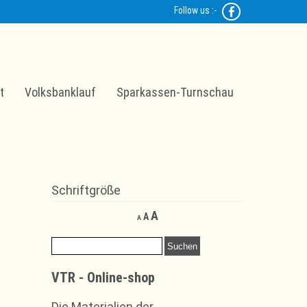
Follow us :-
t
Volksbanklauf
Sparkassen-Turnschau
Schriftgröße
Decrease
Reset
Increase
A
A
A
font
font
font
size.
size.
Suchen
size.
nach:
VTR - Online-shop
Die Materialien der