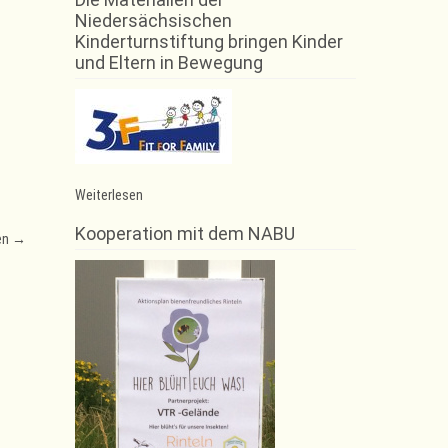
Niedersächsischen
Kinderturnstiftung bringen Kinder
und Eltern in Bewegung
:
Weiterlesen
Turnen
&
Kooperation mit dem NABU
en
→
Spielen
fällt
aus