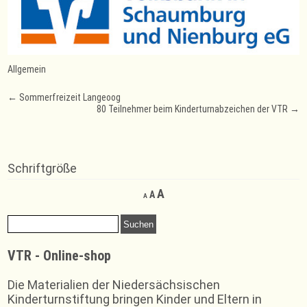
Allgemein
Post
←
Sommerfreizeit Langeoog
80 Teilnehmer beim Kinderturnabzeichen der VTR
→
navigation
Schriftgröße
Decrease
Reset
Increase
A
A
A
font
font
font
size.
size.
Suchen
size.
nach:
VTR - Online-shop
Die Materialien der Niedersächsischen
Kinderturnstiftung bringen Kinder und Eltern in