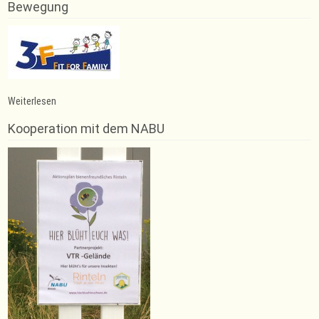
Bewegung
:
Weiterlesen
Turnen
&
Kooperation mit dem NABU
Spielen
und
Rope
Skipping
in
den
Osterferien