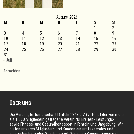
August 2026
M
D
M
D
F
S
S
1
2
3
4
5
6
7
8
9
10
11
12
13
14
15
16
17
18
19
20
21
22
23
24
25
26
27
28
29
30
31
« Juli
Anmelden
ÜBER UNS
Die Vereinigte Turnerschaft Rinteln 1848 e.V. (VTR) ist der von mehr
als 1.500 Mitgliedern getragene Verein für Breiten-, Leistungs-
sowie Fitness- und Gesundheitssport in Rinteln und Umgebung. Wir
bieten unseren Mitgliedern und Kunden ein umfassendes und
lebens-begleitendes Sportangebot. Wir leben Kooperationen mit