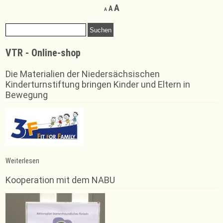
Decrease
Reset
Increase
A
A
A
font
font
font
size.
size.
Suchen
size.
nach:
VTR - Online-shop
Die Materialien der Niedersächsischen
Kinderturnstiftung bringen Kinder und Eltern in
Bewegung
:
Weiterlesen
Urkunden
für
Kooperation mit dem NABU
regelmäßige
Trainingsteilnahme
bei
den
Judoka