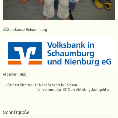
Allgemein
,
Judo
Post
←
Furioser Sieg von Lilli Marie Schaper in Garbsen
Der Vereinspokal 2013 der Abteilung Judo geht an
→
navigation
Schriftgröße