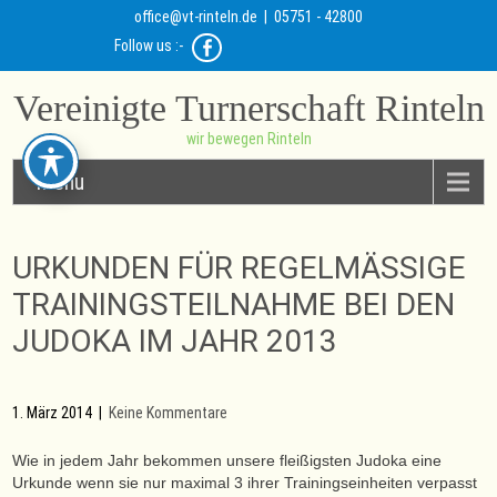
office@vt-rinteln.de
| 05751 - 42800
Follow us :-
Vereinigte Turnerschaft Rinteln
wir bewegen Rinteln
Menu
URKUNDEN FÜR REGELMÄSSIGE T
RAININGSTEILNAHME BEI DEN J
UDOKA IM JAHR 2013
1. März 2014
|
Keine Kommentare
Wie in jedem Jahr bekommen unsere fleißigsten Judoka eine
Urkunde wenn sie nur maximal 3 ihrer Trainingseinheiten verpasst