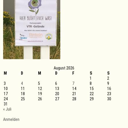
im
Jahr
2013
August 2026
M
D
M
D
F
S
S
1
2
3
4
5
6
7
8
9
10
11
12
13
14
15
16
17
18
19
20
21
22
23
24
25
26
27
28
29
30
31
« Juli
Anmelden