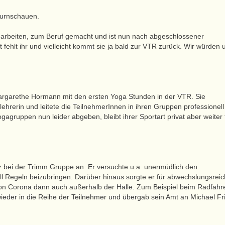
Turnschauen.
u arbeiten, zum Beruf gemacht und ist nun nach abgeschlossener
t fehlt ihr und vielleicht kommt sie ja bald zur VTR zurück. Wir würden 
argarethe Hormann mit den ersten Yoga Stunden in der VTR. Sie
ehrerin und leitete die TeilnehmerInnen in ihren Gruppen professionell
gruppen nun leider abgeben, bleibt ihrer Sportart privat aber weiter 
z bei der Trimm Gruppe an. Er versuchte u.a. unermüdlich den
l Regeln beizubringen. Darüber hinaus sorgte er für abwechslungsrei
von Corona dann auch außerhalb der Halle. Zum Beispiel beim Radfahr
eder in die Reihe der Teilnehmer und übergab sein Amt an Michael Fri