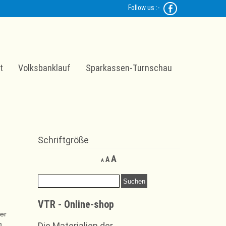
Follow us :-
t
Volksbanklauf
Sparkassen-Turnschau
Schriftgröße
Decrease
Reset
Increase
A
A
A
font
font
font
size.
size.
Suchen
size.
nach:
VTR - Online-shop
er
m
Die Materialien der