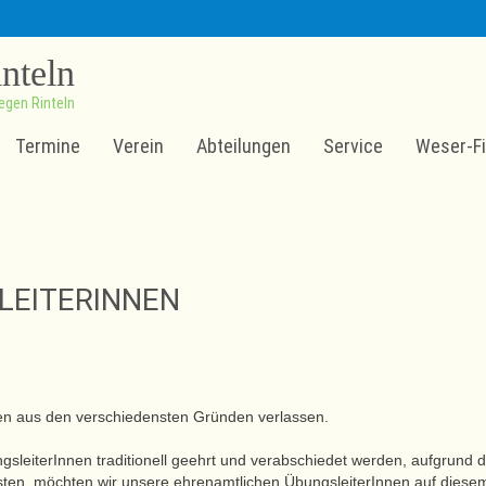
inteln
egen Rinteln
Termine
Verein
Abteilungen
Service
Weser-Fi
LEITERINNEN
nen aus den verschiedensten Gründen verlassen.
leiterInnen traditionell geehrt und verabschiedet werden, aufgrund d
ssten, möchten wir unsere ehrenamtlichen ÜbungsleiterInnen auf diese