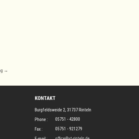
ng
→
KONTAKT
Burgfeldsweide 2, 31737 Rinteln
05751 - 42800
Phone :
05751 - 921279
Fax :
office@vt-rinteln.de
E-mail :