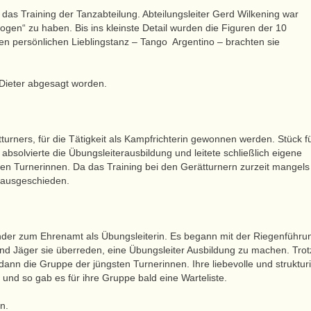
as Training der Tanzabteilung. Abteilungsleiter Gerd Wilkening war
ogen“ zu haben. Bis ins kleinste Detail wurden die Figuren der 10
en persönlichen Lieblingstanz – Tango Argentino – brachten sie
d Dieter abgesagt worden.
urners, für die Tätigkeit als Kampfrichterin gewonnen werden. Stück f
bsolvierte die Übungsleiterausbildung und leitete schließlich eigene
en Turnerinnen. Da das Training bei den Gerätturnern zurzeit mangels
 ausgeschieden.
nder zum Ehrenamt als Übungsleiterin. Es begann mit der Riegenführu
nd Jäger sie überreden, eine Übungsleiter Ausbildung zu machen. Trot
ann die Gruppe der jüngsten Turnerinnen. Ihre liebevolle und strukturi
m und so gab es für ihre Gruppe bald eine Warteliste.
n.