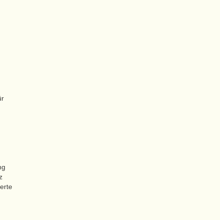
ür
ng
z
erte