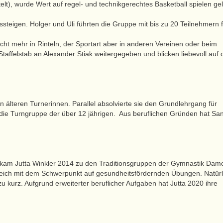
elt), wurde Wert auf regel- und technikgerechtes Basketball spielen gel
steigen. Holger und Uli führten die Gruppe mit bis zu 20 Teilnehmern f
cht mehr in Rinteln, der Sportart aber in anderen Vereinen oder beim
taffelstab an Alexander Stiak weitergegeben und blicken liebevoll auf 
 älteren Turnerinnen. Parallel absolvierte sie den Grundlehrgang für
ie Turngruppe der über 12 jährigen. Aus beruflichen Gründen hat Sa
e“ kam Jutta Winkler 2014 zu den Traditionsgruppen der Gymnastik Dam
reich mit dem Schwerpunkt auf gesundheitsfördernden Übungen. Natürl
u kurz. Aufgrund erweiterter beruflicher Aufgaben hat Jutta 2020 ihre