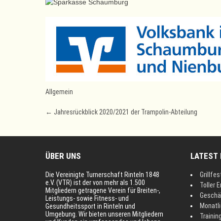
Allgemein
Post
←
Jahresrückblick 2020/2021 der Trampolin-Abteilung
navigation
ÜBER UNS
LATEST
Die Vereinigte Turnerschaft Rinteln 1848
Grillfes
e.V. (VTR) ist der von mehr als 1.500
Toller E
Mitgliedern getragene Verein für Breiten-,
Geschä
Leistungs- sowie Fitness- und
Monatl
Gesundheitssport in Rinteln und
Umgebung. Wir bieten unseren Mitgliedern
Trainin