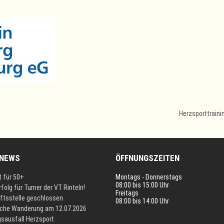
Herzsporttraini
 NEWS
ÖFFNUNGSZEITEN
t für 50+
Montags - Donnerstags
08:00 bis 15:00 Uhr
rfolg für Turner der VT Rinteln!
Freitags
ftsstelle geschlossen
08:00 bis 14:00 Uhr
iche Wanderung am 12.07.2026
gsausfall Herzsport