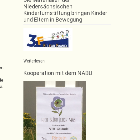
Niedersächsischen
Kinderturnstiftung bringen Kinder
und Eltern in Bewegung
:
Weiterlesen
Verabschiedung
r-
ÜbungsleiterInnen
Kooperation mit dem NABU
le
ja