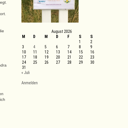
egt.
ort.
die
August 2026
M
D
M
D
F
S
S
1
2
3
4
5
6
7
8
9
10
11
12
13
14
15
16
17
18
19
20
21
22
23
24
25
26
27
28
29
30
ndra
31
« Juli
Anmelden
en
ich