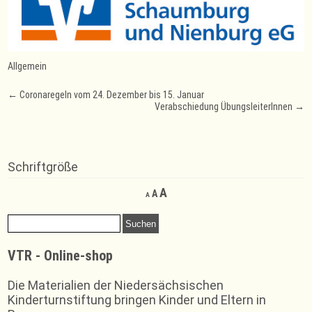
Allgemein
Post
←
Coronaregeln vom 24. Dezember bis 15. Januar
Verabschiedung ÜbungsleiterInnen
→
navigation
Schriftgröße
Decrease
Reset
Increase
A
A
A
font
font
font
size.
size.
Suchen
size.
nach:
VTR - Online-shop
Die Materialien der Niedersächsischen
Kinderturnstiftung bringen Kinder und Eltern in