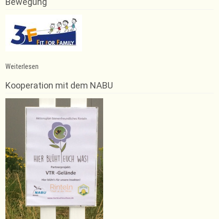
Bewegung
:
Weiterlesen
Jahresrückblick
2020/2021
Kooperation mit dem NABU
der
Trampolin-
Abteilung