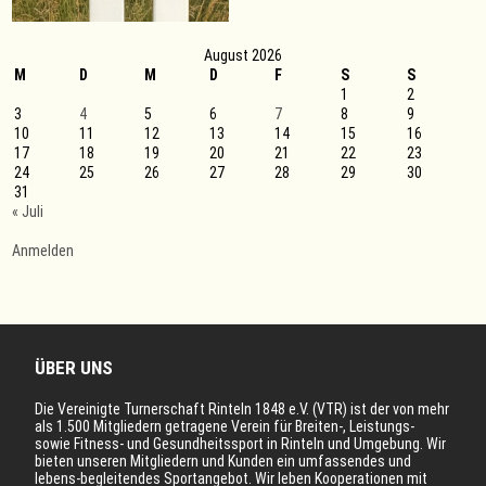
August 2026
M
D
M
D
F
S
S
1
2
3
4
5
6
7
8
9
10
11
12
13
14
15
16
17
18
19
20
21
22
23
24
25
26
27
28
29
30
31
« Juli
Anmelden
ÜBER UNS
Die Vereinigte Turnerschaft Rinteln 1848 e.V. (VTR) ist der von mehr
als 1.500 Mitgliedern getragene Verein für Breiten-, Leistungs-
sowie Fitness- und Gesundheitssport in Rinteln und Umgebung. Wir
bieten unseren Mitgliedern und Kunden ein umfassendes und
lebens-begleitendes Sportangebot. Wir leben Kooperationen mit