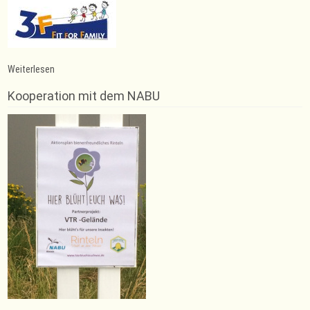
:
Weiterlesen
VT
Rinteln
Kooperation mit dem NABU
holt
ein
Remis
gegen
den
Tabellenzweiten