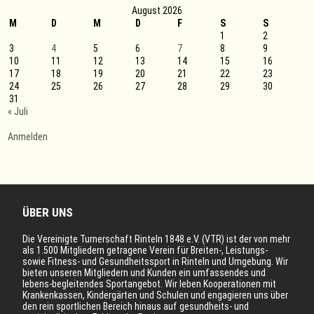
August 2026
M
D
M
D
F
S
S
1
2
3
4
5
6
7
8
9
10
11
12
13
14
15
16
17
18
19
20
21
22
23
24
25
26
27
28
29
30
31
« Juli
Anmelden
ÜBER UNS
Die Vereinigte Turnerschaft Rinteln 1848 e.V. (VTR) ist der von mehr
als 1.500 Mitgliedern getragene Verein für Breiten-, Leistungs-
sowie Fitness- und Gesundheitssport in Rinteln und Umgebung. Wir
bieten unseren Mitgliedern und Kunden ein umfassendes und
lebens-begleitendes Sportangebot. Wir leben Kooperationen mit
Krankenkassen, Kindergärten und Schulen und engagieren uns über
den rein sportlichen Bereich hinaus auf gesundheits- und