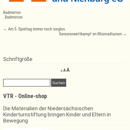
Badminton
,
Badminton
Post
←
Am 5. Spieltag immer noch sieglos.
Seniorenwettkampf im Rhönradturnen
→
navigation
Schriftgröße
Decrease
Reset
Increase
A
A
A
font
font
font
size.
size.
Suchen
size.
nach:
VTR - Online-shop
Die Materialien der Niedersächsischen
Kinderturnstiftung bringen Kinder und Eltern in
Bewegung