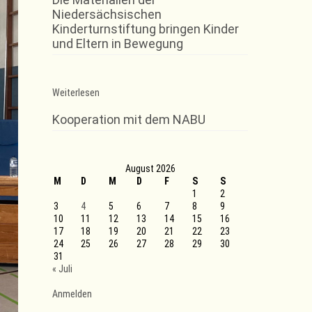
Niedersächsischen
Kinderturnstiftung bringen Kinder
und Eltern in Bewegung
:
Weiterlesen
VTR
Spenden
Kooperation mit dem NABU
Jump
August 2026
M
D
M
D
F
S
S
1
2
3
4
5
6
7
8
9
10
11
12
13
14
15
16
17
18
19
20
21
22
23
24
25
26
27
28
29
30
31
« Juli
Anmelden