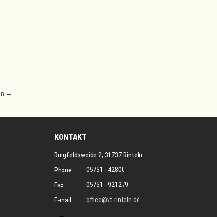
en
→
KONTAKT
Burgfeldsweide 2, 31737 Rinteln
05751 - 42800
Phone :
05751 - 921279
Fax :
office@vt-rinteln.de
E-mail :