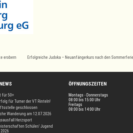
te erobern
Erfolgreiche Judoka – Neuanfängerkurs nach den Sommerferi
 NEWS
ÖFFNUNGSZEITEN
t für 50+
Montags - Donnerstags
08:00 bis 15:00 Uhr
rfolg für Turner der VT Rinteln!
Freitags
ftsstelle geschlossen
08:00 bis 14:00 Uhr
iche Wanderung am 12.07.2026
gsausfall Herzsport
isterschaften Schüler/ Jugend
 2026