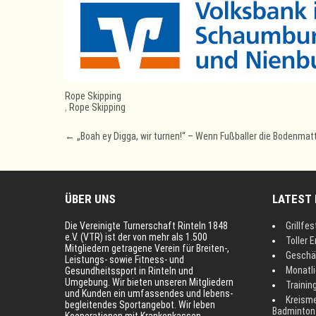
Rope Skipping
,
Rope Skipping
Post
←
„Boah ey Digga, wir turnen!“ – Wenn Fußballer die Bodenmat
navigation
ÜBER UNS
LATEST
Die Vereinigte Turnerschaft Rinteln 1848
Grillfes
e.V. (VTR) ist der von mehr als 1.500
Toller E
Mitgliedern getragene Verein für Breiten-,
Geschä
Leistungs- sowie Fitness- und
Monatl
Gesundheitssport in Rinteln und
Umgebung. Wir bieten unseren Mitgliedern
Trainin
und Kunden ein umfassendes und lebens-
Kreisme
begleitendes Sportangebot. Wir leben
Badminton
Kooperationen mit Krankenkassen,