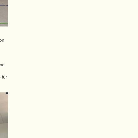
ion
und
 für