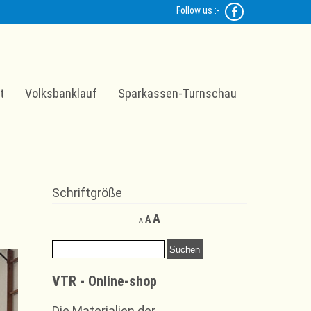
Follow us :-
t
Volksbanklauf
Sparkassen-Turnschau
Schriftgröße
Decrease
Reset
Increase
A
A
A
font
font
font
size.
size.
Suchen
size.
nach:
VTR - Online-shop
Die Materialien der