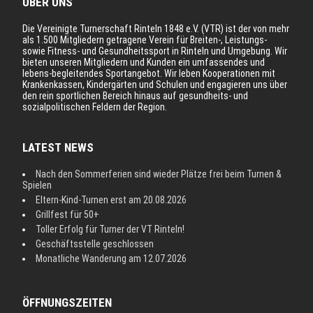
ÜBER UNS
Die Vereinigte Turnerschaft Rinteln 1848 e.V. (VTR) ist der von mehr
als 1.500 Mitgliedern getragene Verein für Breiten-, Leistungs-
sowie Fitness- und Gesundheitssport in Rinteln und Umgebung. Wir
bieten unseren Mitgliedern und Kunden ein umfassendes und
lebens-begleitendes Sportangebot. Wir leben Kooperationen mit
Krankenkassen, Kindergärten und Schulen und engagieren uns über
den rein sportlichen Bereich hinaus auf gesundheits- und
sozialpolitischen Feldern der Region.
LATEST NEWS
Nach den Sommerferien sind wieder Plätze frei beim Turnen &
Spielen
Eltern-Kind-Turnen erst am 20.08.2026
Grillfest für 50+
Toller Erfolg für Turner der VT Rinteln!
Geschäftsstelle geschlossen
Monatliche Wanderung am 12.07.2026
ÖFFNUNGSZEITEN