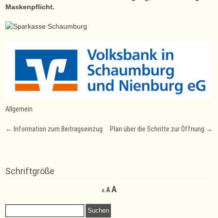
Maskenpflicht.
Allgemein
Post
←
Information zum Beitragseinzug
Plan über die Schritte zur Öffnung
→
navigation
Schriftgröße
Decrease
Reset
Increase
A
A
A
font
font
font
size.
size.
Suchen
size.
nach: