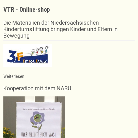
VTR - Online-shop
Die Materialien der Niedersächsischen
Kinderturnstiftung bringen Kinder und Eltern in
Bewegung
:
Weiterlesen
Weser-
Fit
Kooperation mit dem NABU
ermöglicht
Individualsport
auch
für
die
KLEINEN!
geänderte
Zeiten
ab
08.03.2021!