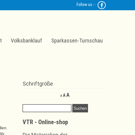
Follow us :-
t
Volksbanklauf
Sparkassen-Turnschau
Schriftgröße
Decrease
Reset
Increase
A
A
A
font
font
font
size.
size.
Suchen
size.
nach:
VTR - Online-shop
len.
Wir
Die Materialien der