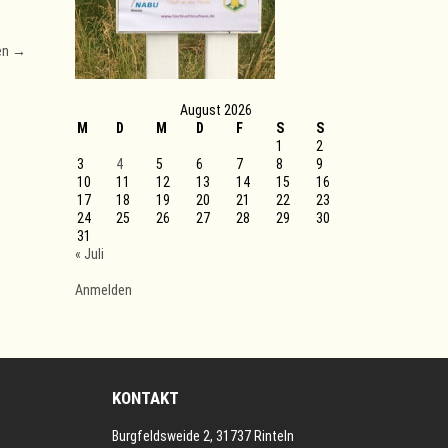
en
→
August 2026
M
D
M
D
F
S
S
1
2
3
4
5
6
7
8
9
10
11
12
13
14
15
16
17
18
19
20
21
22
23
24
25
26
27
28
29
30
31
« Juli
Anmelden
KONTAKT
Burgfeldsweide 2, 31737 Rinteln