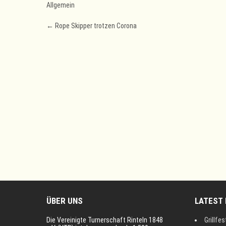
Allgemein
Post
←
Rope Skipper trotzen Corona
navigation
ÜBER UNS
LATEST
Die Vereinigte Turnerschaft Rinteln 1848
Grillfes