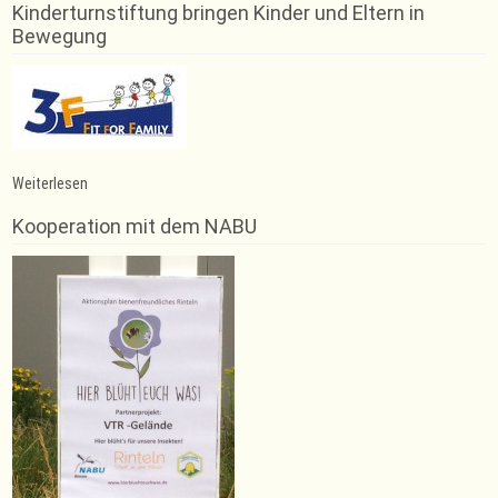
Kinderturnstiftung bringen Kinder und Eltern in
Bewegung
:
Weiterlesen
Zwei
Bezirksmeister
Kooperation mit dem NABU
im
Crosslauf
kommen
von
der
VT
Rinteln