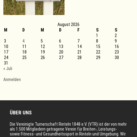
August 2026
M
D
M
D
F
S
S
1
2
3
4
5
6
7
8
9
10
11
12
13
14
15
16
17
18
19
20
21
22
23
24
25
26
27
28
29
30
31
« Juli
Anmelden
ÜBER UNS
Die Vereinigte Turnerschaft Rinteln 1848 e.V. (VTR) ist der von mehr
als 1.500 Mitgliedern getragene Verein für Breiten-, Leistungs-
sowie Fitness- und Gesundheitssport in Rinteln und Umgebung. Wir