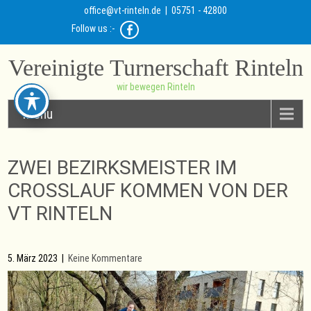
office@vt-rinteln.de
| 05751 - 42800
Follow us :-
Vereinigte Turnerschaft Rinteln
wir bewegen Rinteln
Menu
ZWEI BEZIRKSMEISTER IM
CROSSLAUF KOMMEN VON DER
VT RINTELN
5. März 2023
|
Keine Kommentare