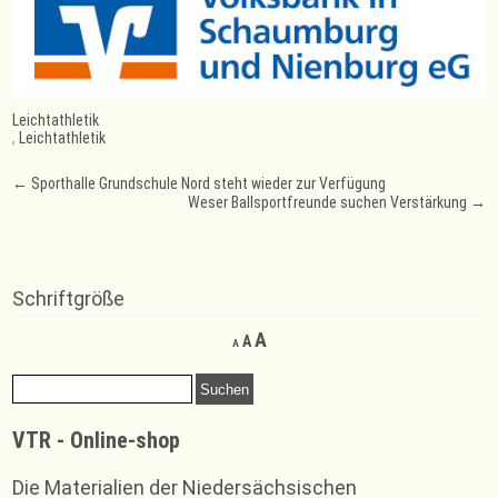
Leichtathletik
,
Leichtathletik
Post
←
Sporthalle Grundschule Nord steht wieder zur Verfügung
Weser Ballsportfreunde suchen Verstärkung
→
navigation
Schriftgröße
Decrease
Reset
Increase
A
A
A
font
font
font
size.
size.
Suchen
size.
nach:
VTR - Online-shop
Die Materialien der Niedersächsischen