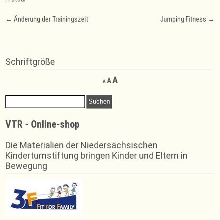
Post
←
Änderung der Trainingszeit
Jumping Fitness
→
navigation
Schriftgröße
Decrease
Reset
Increase
A
A
A
font
font
font
size.
size.
Suchen
size.
nach:
VTR - Online-shop
Die Materialien der Niedersächsischen
Kinderturnstiftung bringen Kinder und Eltern in
Bewegung