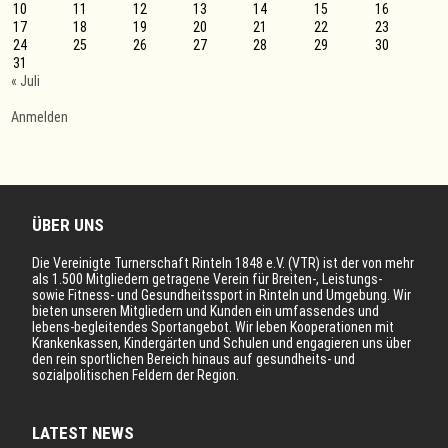
10
11
12
13
14
15
16
17
18
19
20
21
22
23
24
25
26
27
28
29
30
31
« Juli
Anmelden
ÜBER UNS
Die Vereinigte Turnerschaft Rinteln 1848 e.V. (VTR) ist der von mehr
als 1.500 Mitgliedern getragene Verein für Breiten-, Leistungs-
sowie Fitness- und Gesundheitssport in Rinteln und Umgebung. Wir
bieten unseren Mitgliedern und Kunden ein umfassendes und
lebens-begleitendes Sportangebot. Wir leben Kooperationen mit
Krankenkassen, Kindergärten und Schulen und engagieren uns über
den rein sportlichen Bereich hinaus auf gesundheits- und
sozialpolitischen Feldern der Region.
LATEST NEWS