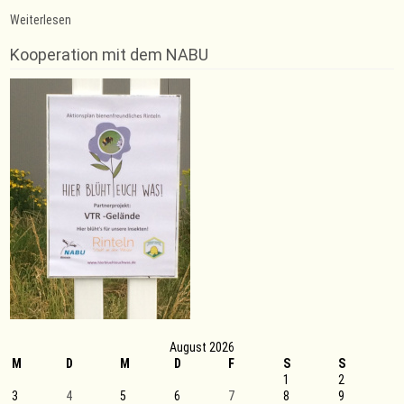
:
Weiterlesen
1.Herren
qualifizieren
Kooperation mit dem NABU
sich
für
das
Halbfinale
der
NFV-
Futsal-
Liga
August 2026
M
D
M
D
F
S
S
1
2
3
4
5
6
7
8
9