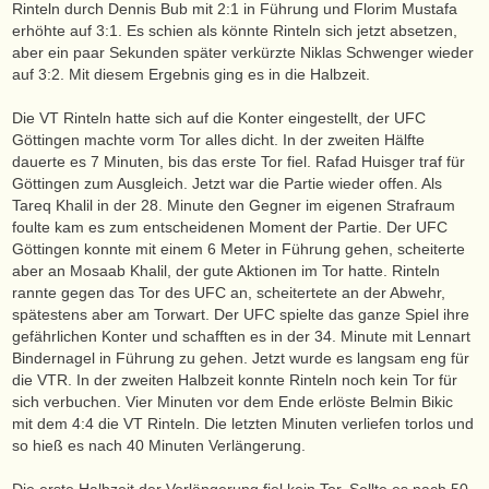
Rinteln durch Dennis Bub mit 2:1 in Führung und Florim Mustafa
erhöhte auf 3:1. Es schien als könnte Rinteln sich jetzt absetzen,
aber ein paar Sekunden später verkürzte Niklas Schwenger wieder
auf 3:2. Mit diesem Ergebnis ging es in die Halbzeit.
Die VT Rinteln hatte sich auf die Konter eingestellt, der UFC
Göttingen machte vorm Tor alles dicht. In der zweiten Hälfte
dauerte es 7 Minuten, bis das erste Tor fiel. Rafad Huisger traf für
Göttingen zum Ausgleich. Jetzt war die Partie wieder offen. Als
Tareq Khalil in der 28. Minute den Gegner im eigenen Strafraum
foulte kam es zum entscheidenen Moment der Partie. Der UFC
Göttingen konnte mit einem 6 Meter in Führung gehen, scheiterte
aber an Mosaab Khalil, der gute Aktionen im Tor hatte. Rinteln
rannte gegen das Tor des UFC an, scheitertete an der Abwehr,
spätestens aber am Torwart. Der UFC spielte das ganze Spiel ihre
gefährlichen Konter und schafften es in der 34. Minute mit Lennart
Bindernagel in Führung zu gehen. Jetzt wurde es langsam eng für
die VTR. In der zweiten Halbzeit konnte Rinteln noch kein Tor für
sich verbuchen. Vier Minuten vor dem Ende erlöste Belmin Bikic
mit dem 4:4 die VT Rinteln. Die letzten Minuten verliefen torlos und
so hieß es nach 40 Minuten Verlängerung.
Die erste Halbzeit der Verlängerung fiel kein Tor. Sollte es nach 50