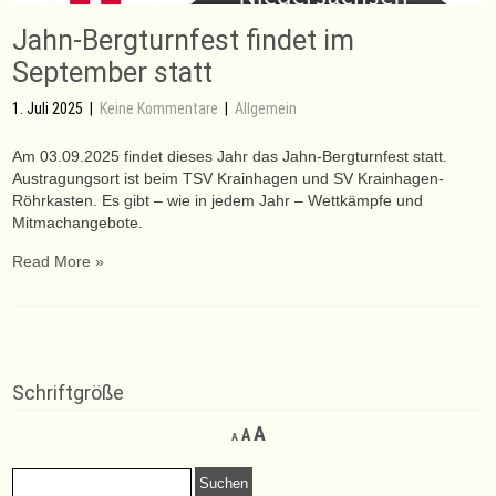
Jahn-Bergturnfest findet im
September statt
1. Juli 2025
|
Keine Kommentare
|
Allgemein
Am 03.09.2025 findet dieses Jahr das Jahn-Bergturnfest statt.
Austragungsort ist beim TSV Krainhagen und SV Krainhagen-
Röhrkasten. Es gibt – wie in jedem Jahr – Wettkämpfe und
Mitmachangebote.
Read More »
Schriftgröße
Decrease
Reset
Increase
A
A
A
font
font
font
size.
size.
Suchen
size.
nach: