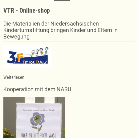
VTR - Online-shop
Die Materialien der Niedersächsischen
Kinderturnstiftung bringen Kinder und Eltern in
Bewegung
:
Weiterlesen
Jahn-
Bergturnfest
Kooperation mit dem NABU
findet
im
September
statt