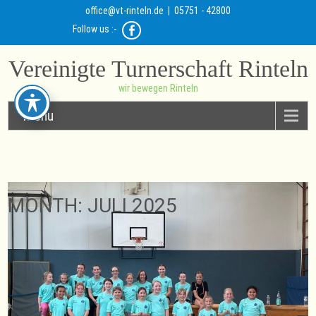
office@vt-rinteln.de
| 05751 - 42800
Follow us :-
Vereinigte Turnerschaft Rinteln
wir bewegen Rinteln
Menu
MONTH:
JULI 2025