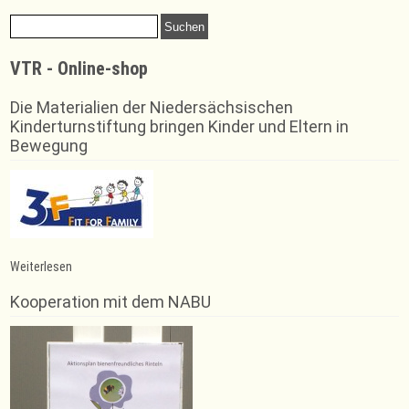
font
size.
size.
Suchen
size.
nach:
VTR - Online-shop
Die Materialien der Niedersächsischen
Kinderturnstiftung bringen Kinder und Eltern in
Bewegung
:
Weiterlesen
Badminton:
Bericht
Kooperation mit dem NABU
vom
5.
und
6.
Spieltag