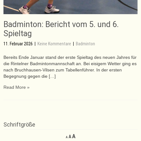
Badminton: Bericht vom 5. und 6.
Spieltag
11. Februar 2026
|
Keine Kommentare
|
Badminton
Bereits Ende Januar stand der erste Spieltag des neuen Jahres für
die Rintelner Badmintonmannschaft an. Bei eisigem Wetter ging es
nach Bruchhausen-Vilsen zum Tabellenführer. In der ersten
Begegnung gegen die […]
Read More »
Schriftgröße
Decrease
Reset
Increase
A
A
A
font
font