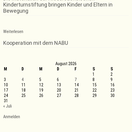
Kinderturnstiftung bringen Kinder und Eltern in
Bewegung
:
Weiterlesen
Turnen
&
Kooperation mit dem NABU
Spielen
in
den
Herbstferien
August 2026
M
D
M
D
F
S
S
1
2
3
4
5
6
7
8
9
10
11
12
13
14
15
16
17
18
19
20
21
22
23
24
25
26
27
28
29
30
31
« Juli
Anmelden