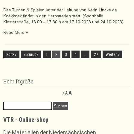
Das Turnen & Spielen unter der Leitung von Karin Lincke de
Koekkoek findet in den Herbstferien statt. (Sporthalle
Klosterstraße, 16.00 – 17.30 h am 17.10.2023 und 24.10.2023).
Read More »
2of27
« Zurück
1
2
3
4
…
27
Weiter »
Schriftgröße
Decrease
Reset
Increase
A
A
A
font
font
font
size.
size.
Suchen
size.
nach:
VTR - Online-shop
Die Materialien der Niedersächsischen