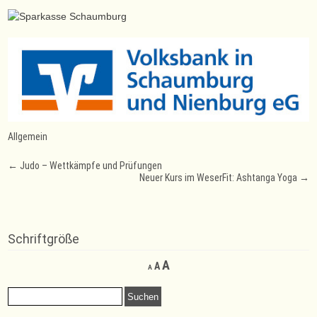
Allgemein
Post
←
Judo – Wettkämpfe und Prüfungen
Neuer Kurs im WeserFit: Ashtanga Yoga
→
navigation
Schriftgröße
Decrease
Reset
Increase
A
A
A
font
font
font
size.
size.
Suchen
size.
nach: