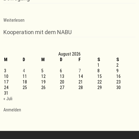
:
Weiterlesen
Trainingsausfall
Rope
Kooperation mit dem NABU
Skipping
August 2026
M
D
M
D
F
S
S
1
2
3
4
5
6
7
8
9
10
11
12
13
14
15
16
17
18
19
20
21
22
23
24
25
26
27
28
29
30
31
« Juli
Anmelden