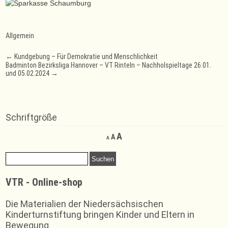
Allgemein
Post
←
Kundgebung – Für Demokratie und Menschlichkeit
Badminton Bezirksliga Hannover – VT Rinteln – Nachholspieltage 26.01.
navigation
und 05.02.2024
→
Schriftgröße
Decrease
Reset
Increase
A
A
A
font
font
font
size.
size.
Suchen
size.
nach:
VTR - Online-shop
Die Materialien der Niedersächsischen
Kinderturnstiftung bringen Kinder und Eltern in
Bewegung