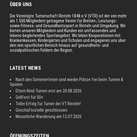
ÜBER UNS
Die Vereinigte Turnerschaft Rinteln 1848 e.V. (VTR) ist der von mehr
als 1.500 Mitgliedern getragene Verein für Breiten-, Leistungs-
sowie Fitness- und Gesundheitssport in Rinteln und Umgebung. Wir
bieten unseren Mitgliedern und Kunden ein umfassendes und
lebens-begleitendes Sportangebot. Wir leben Kooperationen mit
Krankenkassen, Kindergärten und Schulen und engagieren uns über
den rein sportlichen Bereich hinaus auf gesundheits- und
sozialpolitischen Feldern der Region.
LATEST NEWS
Nach den Sommerferien sind wieder Plätze frei beim Turnen &
Spielen
Eltern-Kind-Turnen erst am 20.08.2026
Grillfest für 50+
Toller Erfolg für Turner der VT Rinteln!
Geschäftsstelle geschlossen
Monatliche Wanderung am 12.07.2026
ÖFFNUNGSZEITEN