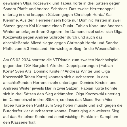
gewannen Olga Koczewski und Tabea Korte in drei Sätzen gegen
Sandra Pfaffe und Andrea Schröder. Das zweite Herrendoppel
unterlag in drei knappen Sätzen gegen Christoph Herda/ Kai
Klemme. Aus den Herreneinzeln holte nur Dominic Kirsten in zwei
Sätzen gegen Kai Klemme einen Punkt. Fabian Korte und Andreas
Winter unterlagen ihren Gegnern. Im Dameneinzel setze sich Olga
Koczewski gegen Andrea Schröder durch und auch das
abschließende Mixed siegte gegen Christoph Herda und Sandra
Pfaffe zum 5:3 Endstand. Ein wichtiger Sieg für die Weserstädter.
Am 05.02.2024 startete die VTRinteln zum zweiten Nachholspiel
gegen den TSV Burgdorf. Alle drei Doppelpaarungen (Fabian
Korte/ Sven Aits, Dominic Kirstein/ Andreas Winter und Olga
Koczewski/ Tabea Korte) konnten sich durchsetzen. In den
anschließenden Herreneinzeln unterlagen Dominic Kirstein und
Andreas Winter jeweils klar in zwei Sätzen. Fabian Korte konnte
sich in drei Sätzen den Sieg erkämpfen. Olga Koczewski unterlag
im Dameneinzel in drei Sätzen, so dass das Mixed Sven Aits/
Tabea Korte den Punkt zum Sieg holen musste und sich gegen die
Burgdorfer klar durchsetzen konnte. Damit ging ein weiterer Sieg
auf das Rintelner Konto und somit wichtige Punkte im Kampf um
den Klassenerhalt.