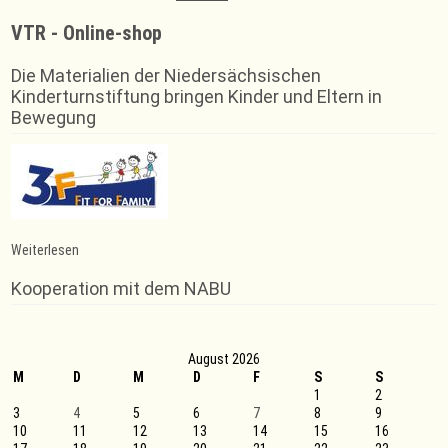
VTR - Online-shop
Die Materialien der Niedersächsischen
Kinderturnstiftung bringen Kinder und Eltern in
Bewegung
:
Weiterlesen
Badminton
Bezirksliga
Kooperation mit dem NABU
Hannover
–
VT
Rinteln
August 2026
–
M
D
Nachholspieltage
M
D
F
S
S
26.01.
1
2
und
3
4
5
6
7
8
9
05.02.2024
10
11
12
13
14
15
16