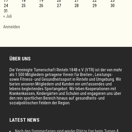
17
18
19
20
21
22
23
24
25
26
27
28
29
30
31
« Juli
Anmelden
ÜBER UNS
Die Vereinigte Turnerschaft Rinteln 1848 e.V. (VTR) ist der von mehr
als 1.500 Mitgliedern getragene Verein für Breiten-, Leistungs-
sowie Fitness- und Gesundheitssport in Rinteln und Umgebung. Wir
bieten unseren Mitgliedern und Kunden ein umfassendes und
lebens-begleitendes Sportangebot. Wir leben Kooperationen mit
Krankenkassen, Kindergärten und Schulen und engagieren uns über
den rein sportlichen Bereich hinaus auf gesundheits- und
sozialpolitischen Feldern der Region.
LATEST NEWS
Nach den Sommerferien sind wieder Plätze frei beim Turnen &