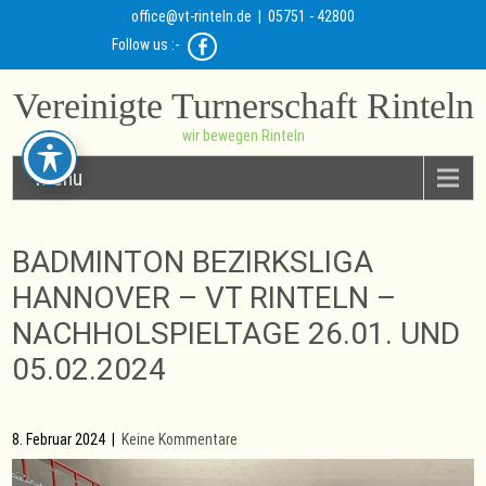
office@vt-rinteln.de
| 05751 - 42800
Follow us :-
Vereinigte Turnerschaft Rinteln
wir bewegen Rinteln
Menu
BADMINTON BEZIRKSLIGA
HANNOVER – VT RINTELN –
NACHHOLSPIELTAGE 26.01. UND
05.02.2024
8. Februar 2024
|
Keine Kommentare