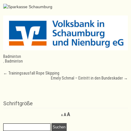
Badminton
,
Badminton
Post
←
Trainingsausfall Rope Skipping
Emely Schmal – Eintritt in den Bundeskader
→
navigation
Schriftgröße
Decrease
Reset
Increase
A
A
A
font
font
font
size.
size.
Suchen
size.
nach: