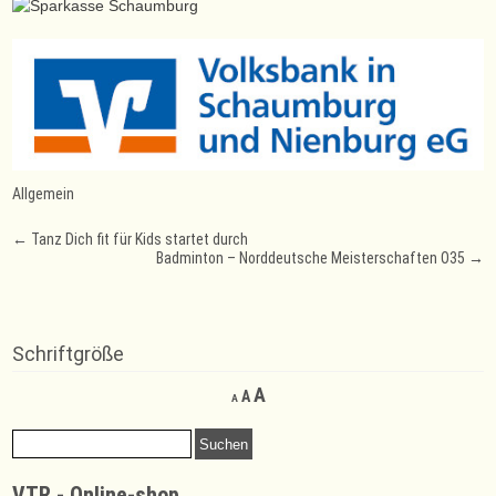
Allgemein
Post
←
Tanz Dich fit für Kids startet durch
Badminton – Norddeutsche Meisterschaften O35
→
navigation
Schriftgröße
Decrease
Reset
Increase
A
A
A
font
font
font
size.
size.
Suchen
size.
nach:
VTR - Online-shop