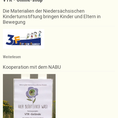
Die Materialien der Niedersächsischen
Kinderturnstiftung bringen Kinder und Eltern in
Bewegung
:
Weiterlesen
Bring
Bewegung
Kooperation mit dem NABU
in
dein
Leben!