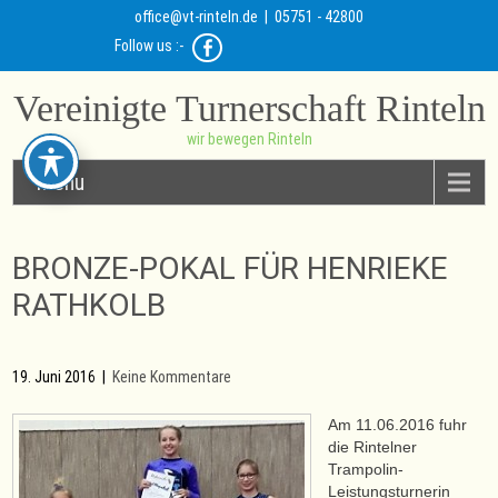
office@vt-rinteln.de
| 05751 - 42800
Follow us :-
Vereinigte Turnerschaft Rinteln
wir bewegen Rinteln
Menu
BRONZE-POKAL FÜR HENRIEKE
RATHKOLB
19. Juni 2016
|
Keine Kommentare
Am 11.06.2016 fuhr
die Rintelner
Trampolin-
Leistungsturnerin