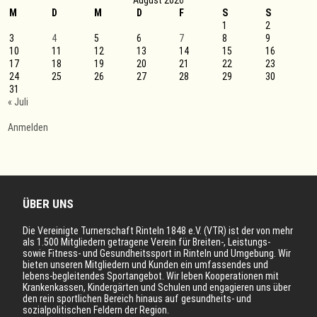
August 2026
M
D
M
D
F
S
S
1
2
3
4
5
6
7
8
9
10
11
12
13
14
15
16
17
18
19
20
21
22
23
24
25
26
27
28
29
30
31
« Juli
Anmelden
ÜBER UNS
Die Vereinigte Turnerschaft Rinteln 1848 e.V. (VTR) ist der von mehr
als 1.500 Mitgliedern getragene Verein für Breiten-, Leistungs-
sowie Fitness- und Gesundheitssport in Rinteln und Umgebung. Wir
bieten unseren Mitgliedern und Kunden ein umfassendes und
lebens-begleitendes Sportangebot. Wir leben Kooperationen mit
Krankenkassen, Kindergärten und Schulen und engagieren uns über
den rein sportlichen Bereich hinaus auf gesundheits- und
sozialpolitischen Feldern der Region.