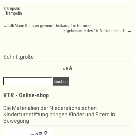
Trampolin
,
Trampolin
Post
←
Lilli Marie Schaper gewinnt Dreikampf in Nammen
Ergebnisliste des 16. Volksbanklaufs
→
navigation
Schriftgröße
Decrease
Reset
Increase
A
A
A
font
font
font
size.
size.
Suchen
size.
nach:
VTR - Online-shop
Die Materialien der Niedersächsischen
Kinderturnstiftung bringen Kinder und Eltern in
Bewegung