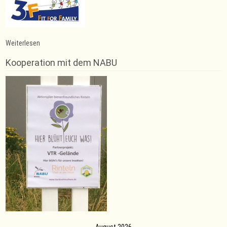
:
Weiterlesen
Bronze-
Pokal
Kooperation mit dem NABU
für
Henrieke
Rathkolb