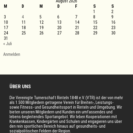
August 2026
M
D
M
D
F
S
S
1
2
3
4
5
6
7
8
9
10
11
12
13
14
15
16
17
18
19
20
21
22
23
24
25
26
27
28
29
30
31
« Juli
Anmelden
ÜBER UNS
Die Vereinigte Turnerschaft Rinteln 1848 e.V. (VTR) ist der von mehr
als 1.500 Mitgliedern getragene Verein für Breiten-, Leistungs-
sowie Fitness- und Gesundheitssport in Rinteln und Umgebung. Wir
bieten unseren Mitgliedern und Kunden ein umfassendes und
lebens-begleitendes Sportangebot. Wir leben Kooperationen mit
Krankenkassen, Kindergärten und Schulen und engagieren uns über
den rein sportlichen Bereich hinaus auf gesundheits- und
sozialpolitischen Feldern der Region.