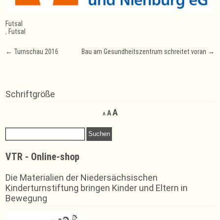
Futsal
,
Futsal
Post
←
Turnschau 2016
Bau am Gesundheitszentrum schreitet voran
→
navigation
Schriftgröße
Decrease
Reset
Increase
A
A
A
font
font
font
size.
size.
Suchen
size.
nach:
VTR - Online-shop
Die Materialien der Niedersächsischen
Kinderturnstiftung bringen Kinder und Eltern in
Bewegung