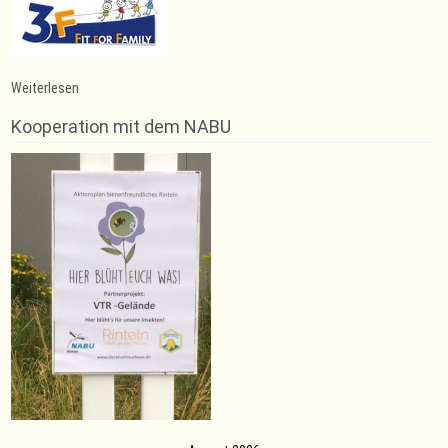
:
Weiterlesen
Freundschaftsturnier
gegen
Kooperation mit dem NABU
den
SC
Soest