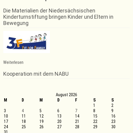
Die Materialien der Niedersächsischen
Kinderturnstiftung bringen Kinder und Eltern in
Bewegung
:
Weiterlesen
Kein
versöhnliches
Kooperation mit dem NABU
Jahresende
für
die
Rintelner
August 2026
Badmintonspieler*innen
M
D
M
D
F
S
S
1
2
3
4
5
6
7
8
9
10
11
12
13
14
15
16
17
18
19
20
21
22
23
24
25
26
27
28
29
30
31