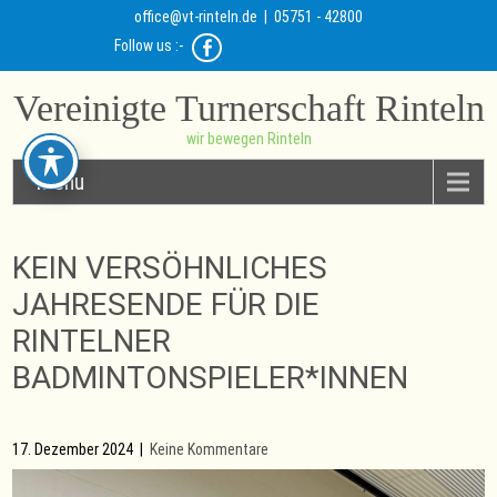
office@vt-rinteln.de
| 05751 - 42800
Follow us :-
Vereinigte Turnerschaft Rinteln
wir bewegen Rinteln
Menu
KEIN VERSÖHNLICHES
JAHRESENDE FÜR DIE
RINTELNER
BADMINTONSPIELER*INNEN
17. Dezember 2024
|
Keine Kommentare