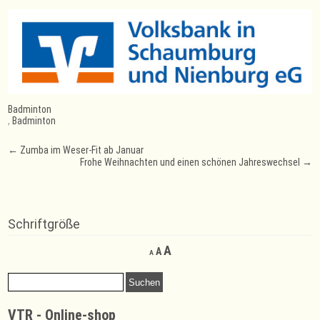
Badminton
,
Badminton
Post
←
Zumba im Weser-Fit ab Januar
Frohe Weihnachten und einen schönen Jahreswechsel
→
navigation
Schriftgröße
Decrease
Reset
Increase
A
A
A
font
font
font
size.
size.
Suchen
size.
nach:
VTR - Online-shop