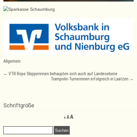
Allgemein
Post
←
VTR Rope Skipperinnen behaupten sich auch auf Landesebene
Trampolin-Turnerinnen erfolgreich in Laatzen
→
navigation
Schriftgröße
Decrease
Reset
Increase
A
A
A
font
font
font
size.
size.
Suchen
size.
nach: