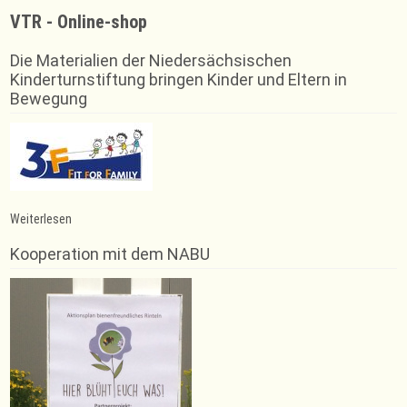
VTR - Online-shop
Die Materialien der Niedersächsischen
Kinderturnstiftung bringen Kinder und Eltern in
Bewegung
:
Weiterlesen
Kunstturnerin
Romy
Kooperation mit dem NABU
Reneé
Schein
geehrt